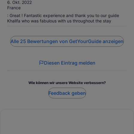
10
6. Okt. 2022
flushing toilet. The food is very repetitive and you are just
France
pulling into a version of the same roadside stand and gift
shop for every lunch. Bring lots of snacks with you. The
: Great ! Fantastic experience and thank you to our guide
guide was amazing and really made the trip wonderful. If
Khalifa who was fabulous with us throughout the stay
you can afford something nicer and can stay in the Maasai
Mara park longer, I would do that.
Alle 25 Bewertungen von GetYourGuide anzeigen
Diesen Eintrag melden
Wie können wir unsere Website verbessern?
Feedback geben