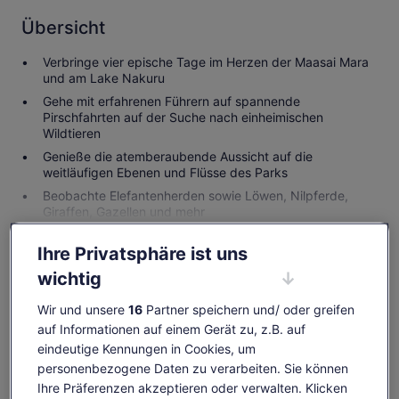
Übersicht
Verbringe vier epische Tage im Herzen der Maasai Mara
und am Lake Nakuru
Gehe mit erfahrenen Führern auf spannende
Pirschfahrten auf der Suche nach einheimischen
Wildtieren
Genieße die atemberaubende Aussicht auf die
weitläufigen Ebenen und Flüsse des Parks
Beobachte Elefantenherden sowie Löwen, Nilpferde,
Giraffen, Gazellen und mehr
Mehr anzeigen
Ihre Privatsphäre ist uns
wichtig
Melde dich bei deinem Konto an und
verdiene OneKeyCash, wenn du eine
Wir und unsere
16
Partner speichern und/ oder greifen
Aktivität buchst
auf Informationen auf einem Gerät zu, z.B. auf
eindeutige Kennungen in Cookies, um
Anmelden
personenbezogene Daten zu verarbeiten. Sie können
Ihre Präferenzen akzeptieren oder verwalten. Klicken