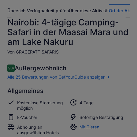
Übersicht
Verfügbarkeit prüfen
Über diese Aktivität
Ort der Aktivi
Nairobi: 4-tägige Camping-
Safari in der Maasai Mara und
am Lake Nakuru
Von GRACEPATT SAFARIS
Bewertungen
Außergewöhnlich
9,4
9,4 von 10.
Alle 25 Bewertungen von GetYourGuide anzeigen
Außergewöhnlich
Allgemeines
9.4
9.4 von 10
Alle 25
Kostenlose Stornierung
4 Tage
Bewertungen
möglich
von
GetYourGuide
E-Voucher
Sofortige Bestätigung
anzeigen
Abholung an
Mit Tieren
ausgewählten Hotels