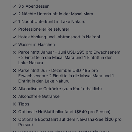
niedrigere
3 x Abendessen
Preise,
indem
2 Nächte Unterkunft in der Masai Mara
du
1 Nacht Unterkunft in Lake Nakuru
mehr
Professioneller Reiseführer
als
2 Erwachsene
Hotelabholung und -abtransport in Nairobi
auswählst
Wasser in Flaschen
Parkeintritt Januar - Juni USD 295 pro Erwachsenem
- 2 Eintritte in die Masai Mara und 1 Eintritt in den
Lake Nakuru
Parkeintritt Juli - Dezember USD 495 pro
Erwachsenem - 2 Eintritte in die Masai Mara und 1
Eintritt in den Lake Nakuru
Alkoholische Getränke (zum Kauf erhältlich)
Alkoholfreie Getränke
Tipps
Optionale Heißluftballonfahrt ($540 pro Person)
Optionale Bootsfahrt auf dem Naivasha-See ($20 pro
Person)