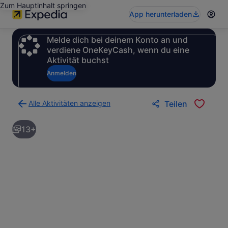
Zum Hauptinhalt springen
App herunterladen
Melde dich bei deinem Konto an und
verdiene OneKeyCash, wenn du eine
Aktivität buchst
Anmelden
Alle Aktivitäten anzeigen
Teilen
Zurück
zur
13+
Ergebnisseite
für
Aktivitäten.