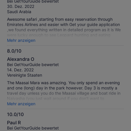
Bei GetYourGuide bewertet
casing leopard and many more animals. The safari is totally
10
30. Dez. 2022
recommended! met our expectations 100%.
Saudi Arabia
Awesome safari ,starting from easy reservation through
Emirates Airlines and easier with Get your guide application
,we found everything written in detailed program as it is We
were lucky enough to see Leopard hunting and eating
impala,Lions,Lioness,Cheetah, Fox,Hyena and her
Mehr anzeigen
cups,Zebras,wildebeest,Thomson Gazelle klipspringer and
8.0/10
other species of those look
8.0
like,Giraffe,Elephants,Buffalos,Hippos many ,Crocodile,
Alexandra O
Mongoos,baboons,Monkeys,Rhinos,Flamingo birds in nakuru
von
Bei GetYourGuide bewertet
lake ,Eagles ,colorful birds ,Ostriches ,Masaya Mara village
10
14. Dez. 2022
and local people Accommodation not bad with jungle spirit
Vereinigte Staaten
,try to lower your expectation ,Food not only in camps also in
restaurants almost good .. keep same what's app to be
The Maasai Mara was amazing. You only spend an evening
easier for you I'VE LOVED THAT SAFARI
and one (long) day in the park however. Day 3 is mostly a
travel day unless you do the Maasai village and boat ride in
Naivasha (you just wait around if you don’t want to
participate which is unfortunate). Really no need to go to
Mehr anzeigen
Nakuru…it’s pretty but not worth the drive time. It’s nothing
10.0/10
in comparison to Maasai Mara. The basic accommodations
10.0
are very very basic at Maasai Mara and is OUTSIDE the park
Paul R
but has everything you need (besides cold beer) and is
von
Bei GetYourGuide bewertet
clean. It’s a tent on concrete with comfortable beds and a