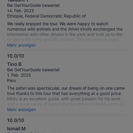
von
Bei GetYourGuide bewertet
10
14. Feb. 2023
Ethiopia, Federal Democratic Republic of
We really enjoyed the tour. We were happy to watch
numerous wild animals and the driver kindly exchanged the
information with other drivers in the park and took us to the
locations for some specific animals. The accommodations
were good enough for a budget tour.
Mehr anzeigen
10.0/10
10.0
Tino B
von
Bei GetYourGuide bewertet
10
1. Feb. 2023
Peru
The safari was spectacular, our dream of being on one came
true thanks to this tour that has everything at a good price.
Kikitu is an excellent guide, with great passion for his work
and a great sense of humor that he strives to make us have
a good time and helped us in any way he could. If you can
Mehr anzeigen
have Kikitu as a guide, you will enjoy the safari even more!
10.0/10
He made us see the big 5 in 2 days! especially many lions!
10.0
We were able to see giraffes, elephants, hyenas, a
Ismail M
rhinoceros, buffalo, hippos, gazelles, wild boars, cheetahs, a
von