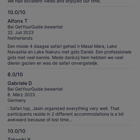
We had excellent views and enjoyed our time.
10.0/10
10.0
Alfons T
von
Bei GetYourGuide bewertet
10
22. Juli 2023
Netherlands
Een mooie 4 daagse safari gehad n Masai Mara, Lake
Navashia en Lake Nakuru met gids Daniel. Een professionele
gids met veel kennis. Mede dankzij hem hebben we veel
dieren gezien en was de safari onvergetelijk.
8.0/10
8.0
Gabriele D
von
Bei GetYourGuide bewertet
10
8. März 2023
Germany
: Safari top, Jasin organized everything very well. That
participants reside in 2 different accommodations is a bit
awkward because of lost time...
10.0/10
10.0
Takeshi Y