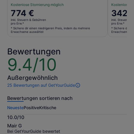
Kostenlose Stornierung möglich
Kostenlose S
Der
774 €
Der
342 
Preis
Preis
inkl. Steuern & Gebühren
inkl. Steuern &
beträgt
beträgt
pro Erw.*
pro Erw.*
774 €
342 €
* Sichere dir einen niedrigeren Preis, indem du mehrere
* Sichere dir e
Erwachsene auswählst
Erwachsene au
pro
pro
Erw.*
Erw.*
* Sichere
* Sichere
Bewertungen
dir
dir
9.4/10
9.4
einen
einen
von
niedrigeren
niedriger
10
Preis,
Preis,
indem
indem
Außergewöhnlich
du
du
25 Bewertungen auf GetYourGuide
25
mehrere
mehrere
Bewertungen
Erwachsene
Erwachse
Bewertungen sortieren nach
dieser
auswählst
auswählst
Aktivität.
Neueste
Positive
Kritische
Weitere
Informationen
10.0/10
zu
10.0
unseren
Mair G
von
geprüften
Bei GetYourGuide bewertet