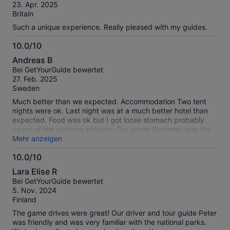
10
Bewertungen.
23. Apr. 2025
Britain
Such a unique experience. Really pleased with my guides.
10.0/10
10.0
Andreas B
von
Bei GetYourGuide bewertet
10
27. Feb. 2025
Sweden
Much better than we expected. Accommodation Two tent
nights were ok. Last night was at a much better hotel than
expected. Food was ok but I got loose stomach probably
cause of the picknick chicken. Our driver Benjamin was the
best! The Land Rover was good. Masai Mara we saw lots
Mehr anzeigen
and lots of animals incl as much as five different groups of
10.0/10
lions at close range. Nakuru we saw Rhinos at close range
10.0
among others. Masai village we were greeted with a
Lara Elise R
traditional song and dance, saw them make fire with a stick
von
Bei GetYourGuide bewertet
and saw their houses, but we might skip that next time. Lake
10
5. Nov. 2024
Naivacha was nice and calm with lots of birds. Overall it was
Finland
an experience of a lifetime.
The game drives were great! Our driver and tour guide Peter
was friendly and was very familiar with the national parks.