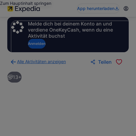
Zum Hauptinhalt springen
App herunterladen
Melde dich bei deinem Konto an und
verdiene OneKeyCash, wenn du eine
Aktivität buchst
Anmelden
Alle Aktivitäten anzeigen
Teilen
Zurück
zur
13+
Ergebnisseite
für
Aktivitäten.