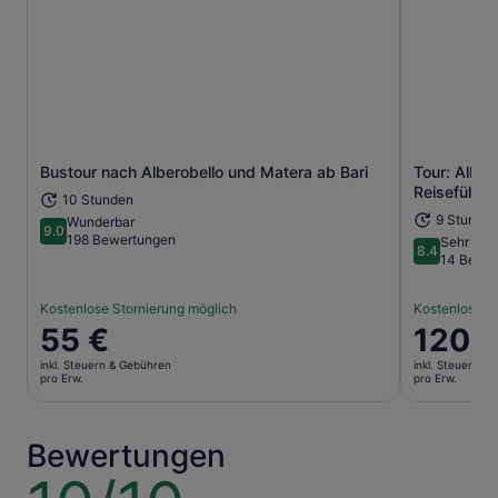
Bustour nach Alberobello und Matera ab Bari
Tour: Alber
Wird in einem neuen Tab geöffne
Reiseführe
10 Stunden
9 Stunde
Wunderbar
9.0
9.0 von 10
198 Bewertungen
Sehr gut
8.4
8.4 von 10
14 Bewe
Kostenlose Stornierung möglich
Kostenlose S
Der
55 €
Der
120 
Preis
Preis
inkl. Steuern & Gebühren
inkl. Steuern &
beträgt
beträgt
pro Erw.
pro Erw.
55 €
120 €
pro
pro
Erw.
Erw.
Bewertungen
10