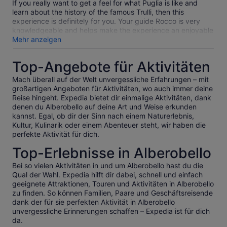
If you really want to get a feel for what Puglia is like and
learn about the history of the famous Trulli, then this
experience is definitely for you. Your guide Rocco is very
knowledgeable and helps make the experience an enjoyable
one. We did the Locorotondo to Alberobello tour, but Rocco
Mehr anzeigen
does many other tours too. This tour had the right blend of
countryside and urban scenery with stunning views. The
Top-Angebote für Aktivitäten
equipment is first class and with the motorised bikes, it
makes the experience so much easier to enjoy even for
Mach überall auf der Welt unvergessliche Erfahrungen – mit
those of us who are less fit than others. I would definitely
großartigen Angeboten für Aktivitäten, wo auch immer deine
recommend this experience, as you will not be disappointed!
Reise hingeht. Expedia bietet dir einmalige Aktivitäten, dank
denen du Alberobello auf deine Art und Weise erkunden
kannst. Egal, ob dir der Sinn nach einem Naturerlebnis,
Kultur, Kulinarik oder einem Abenteuer steht, wir haben die
perfekte Aktivität für dich.
Top-Erlebnisse in Alberobello
Bei so vielen Aktivitäten in und um Alberobello hast du die
Qual der Wahl. Expedia hilft dir dabei, schnell und einfach
geeignete Attraktionen, Touren und Aktivitäten in Alberobello
zu finden. So können Familien, Paare und Geschäftsreisende
dank der für sie perfekten Aktivität in Alberobello
unvergessliche Erinnerungen schaffen – Expedia ist für dich
da.