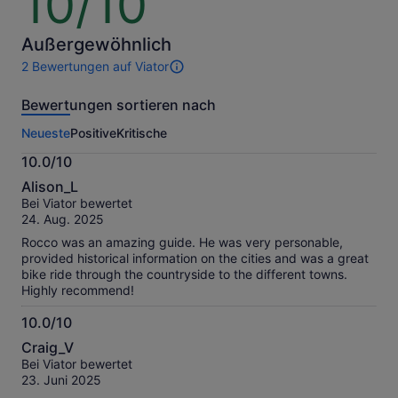
10/10
von
10
Außergewöhnlich
2 Bewertungen auf Viator
2
Bewertungen
Bewertungen sortieren nach
dieser
Aktivität.
Neueste
Positive
Kritische
Weitere
Informationen
10.0/10
zu
10.0
unseren
Alison_L
von
geprüften
Bei Viator bewertet
10
Bewertungen.
24. Aug. 2025
Rocco was an amazing guide. He was very personable,
provided historical information on the cities and was a great
bike ride through the countryside to the different towns.
Highly recommend!
10.0/10
10.0
Craig_V
von
Bei Viator bewertet
10
23. Juni 2025