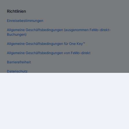
Richtlinien
Einreisebestimmungen
Allgemeine Geschäftsbedingungen (ausgenommen FeWo-direkt-
Buchungen)
Allgemeine Geschäftsbedingungen für One Key™
Allgemeine Geschäftsbedingungen von FeWo-direkt
Barrierefreiheit
Datenschutz
Cookies
Rechtliche Hinweise/Kontakt
Inhaltsrichtlinien und Melden von Inhalten
Hilfe
Hilfe