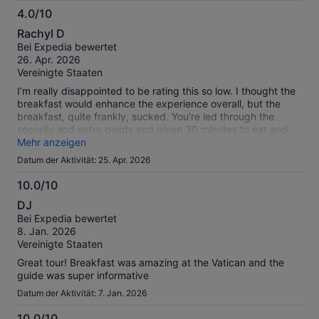
4.0/10
4.0
Rachyl D
von
Bei Expedia bewertet
10
26. Apr. 2026
Vereinigte Staaten
I’m really disappointed to be rating this so low. I thought the
breakfast would enhance the experience overall, but the
breakfast, quite frankly, sucked. You’re led through the
security and entry points and given 30 minutes to eat and
use restroom before starting which seemed reasonable. I
Mehr anzeigen
was a table of 1, and the breakfast itself was all premade
Datum der Aktivität: 25. Apr. 2026
and every table got the same stuff. When you’re a solo guest
you’re nearly invisible. After 20 minutes of near begging
10.0/10
around 4 staff members (all of them unfriendly and
10.0
DJ
uncaring), I stopped who I thought was the “lead” to explain
von
Bei Expedia bewertet
that I then had only 6 minutes to eat and use the restroom all
10
8. Jan. 2026
the way on the other end of the building. He didn’t care. It
Vereinigte Staaten
was literally dropped on my table about a minute later. I had
to eat super fast which I hate, the food was meh and nothing
Great tour! Breakfast was amazing at the Vatican and the
special, and it just made the whole experience more
guide was super informative
stressful. Just get the regular tour and go to the check-in
Datum der Aktivität: 7. Jan. 2026
point early. There are several breakfast places to eat at!
10.0/10