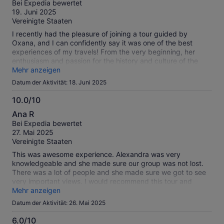
Bei Expedia bewertet
10
19. Juni 2025
Vereinigte Staaten
I recently had the pleasure of joining a tour guided by
Oxana, and I can confidently say it was one of the best
experiences of my travels! From the very beginning, her
enthusiasm and passion for the history and culture of the
area were evident. Oxana has an incredible ability to bring
Mehr anzeigen
the stories of the past to life, making each site we visited not
Datum der Aktivität: 18. Juni 2025
just informative but also engaging and memorable. Her
extensive knowledge impressed everyone in the group, and
10.0/10
she took the time to answer all our questions, no matter how
10.0
Ana R
detailed. Beyond just facts and figures, Oxana shared
von
Bei Expedia bewertet
personal anecdotes and local insights that added a unique
10
27. Mai 2025
touch to the tour. You could tell she genuinely cares about
Vereinigte Staaten
the experience of her guests, making sure everyone felt
included and catered to. Overall great tour, highly
This was awesome experience. Alexandra was very
recommended!
knowledgeable and she made sure our group was not lost.
There was a lot of people and she made sure we got to see
very important views. I would recommend this tour and
Alexandra patients.
Mehr anzeigen
Datum der Aktivität: 26. Mai 2025
6.0/10