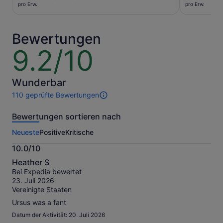
beträgt
war
pro Erw.
pro Erw.
64 €
54 €
pro
und
Erw.
der
Bewertungen
aktuelle
9.2/10
9.2
Preis
von
beträgt
10
51 €
Wunderbar
pro
Erw.
110 geprüfte Bewertungen
110
Bewertungen
Bewertungen sortieren nach
dieser
Aktivität.
Neueste
Positive
Kritische
Weitere
Informationen
10.0/10
zu
10.0
unseren
Heather S
von
geprüften
Bei Expedia bewertet
10
Bewertungen.
23. Juli 2026
Vereinigte Staaten
Ursus was a fant
Datum der Aktivität: 20. Juli 2026