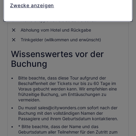
Headset, um deinen Guide immer zu hören
Zwecke anzeigen
Expertenkommentar auf Englisch
Kleine Gruppe von bis zu 20 Personen
Abholung vom Hotel und Rückgabe
Trinkgelder (willkommen und erwünscht)
Wissenswertes vor der
Buchung
Bitte beachte, dass diese Tour aufgrund der
Beschaffenheit der Tickets nur bis zu 60 Tage im
Voraus gebucht werden kann. Wir empfehlen eine
frühzeitige Buchung, um Enttäuschungen zu
vermeiden.
Du musst sales@citywonders.com sofort nach der
Buchung mit den vollständigen Namen der
Passagiere und ihrem Geburtsdatum kontaktieren.
* Bitte beachte, dass der Name und das
Geburtsdatum aller Teilnehmer für den Zutritt zum