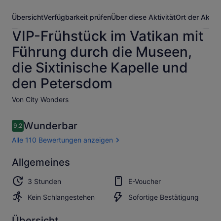
Übersicht
Verfügbarkeit prüfen
Über diese Aktivität
Ort der Aktivi
VIP-Frühstück im Vatikan mit
Führung durch die Museen,
die Sixtinische Kapelle und
den Petersdom
Von City Wonders
Bewertungen
Wunderbar
9,2
9,2 von 10.
Alle 110 Bewertungen anzeigen
Wunderbar
Allgemeines
9.2
9.2 von 10
Alle 110
3 Stunden
E-Voucher
Bewertungen
anzeigen
Kein Schlangestehen
Sofortige Bestätigung
Übersicht