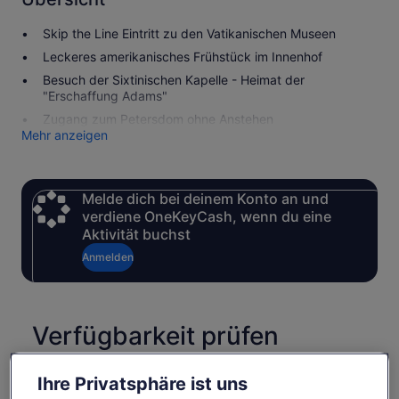
Skip the Line Eintritt zu den Vatikanischen Museen
Leckeres amerikanisches Frühstück im Innenhof
Besuch der Sixtinischen Kapelle - Heimat der
"Erschaffung Adams"
Zugang zum Petersdom ohne Anstehen
Mehr anzeigen
Melde dich bei deinem Konto an und
verdiene OneKeyCash, wenn du eine
Aktivität buchst
Anmelden
Verfügbarkeit prüfen
Daten
Ihre Privatsphäre ist uns
So., 9. Aug.–So., 23. Aug.