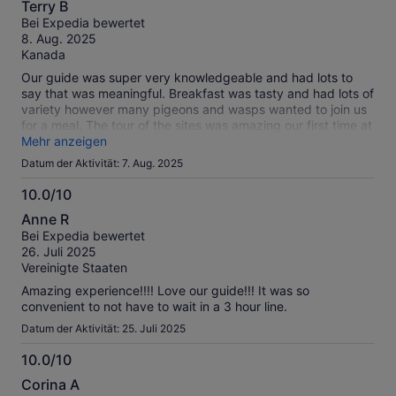
Terry B
von
Bei Expedia bewertet
10
8. Aug. 2025
Kanada
Our guide was super very knowledgeable and had lots to
say that was meaningful. Breakfast was tasty and had lots of
variety however many pigeons and wasps wanted to join us
for a meal. The tour of the sites was amazing our first time at
the Vatican.
Mehr anzeigen
Datum der Aktivität: 7. Aug. 2025
10.0/10
10.0
Anne R
von
Bei Expedia bewertet
10
26. Juli 2025
Vereinigte Staaten
Amazing experience!!!! Love our guide!!! It was so
convenient to not have to wait in a 3 hour line.
Datum der Aktivität: 25. Juli 2025
10.0/10
10.0
Corina A
von