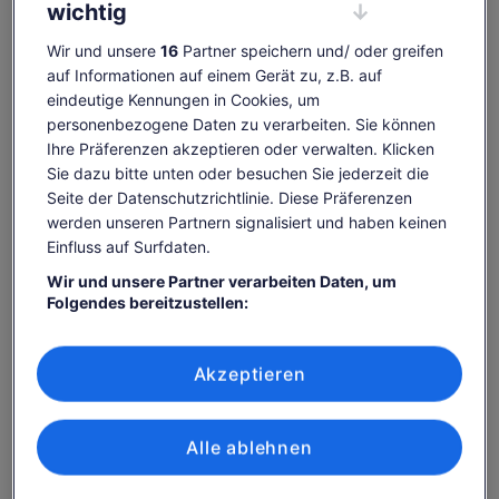
wichtig
Reisende
Wir und unsere
16
Partner speichern und/ oder greifen
1 Kind
auf Informationen auf einem Gerät zu, z.B. auf
eindeutige Kennungen in Cookies, um
So., 9. Aug.
Mo., 10. Aug.
Di., 11. Aug.
Mi., 12. Aug.
Do., 13. Aug.
personenbezogene Daten zu verarbeiten. Sie können
-
-
139 €
139 €
153 €
Ihre Präferenzen akzeptieren oder verwalten. Klicken
Sie dazu bitte unten oder besuchen Sie jederzeit die
Einige Inhalte dieser Seite wurden möglicherweise
maschinell übersetzt
Seite der Datenschutzrichtlinie. Diese Präferenzen
Der
139 €
werden unseren Partnern signalisiert und haben keinen
Originaltext anzeigen (Englisch)
Tickets anzeigen
Preis
inkl. Steuern & Gebühren
Wird
Feedback zu dieser Übersetzung geben
Einfluss auf Surfdaten.
beträgt
pro Erw.
in
139 €
Wir und unsere Partner verarbeiten Daten, um
einem
pro
Folgendes bereitzustellen:
neuen
Das ist im Preis enthalten
Erw.
Tab
Verwendung genauer Standortdaten. Endgeräteeigenschaften zur
geöffnet
Identifikation aktiv abfragen. Speichern von oder Zugriff auf
Informationen auf einem Endgerät. Personalisierte Werbung und
Geführte Tour durch die Vatikanischen Museen, die
Akzeptieren
Inhalte, Messung von Werbeleistung und der Performance von
Sixtinische Kapelle und den Petersdom
Inhalten, Zielgruppenforschung sowie Entwicklung und
Verbesserung von Angeboten.
Frühzeitiger Zugang zu den Vatikanischen Museen
Liste der Partner (Lieferanten)
(Skip-the-Line)
Alle ablehnen
Frühstücksbuffet im Innenhof des Vatikans