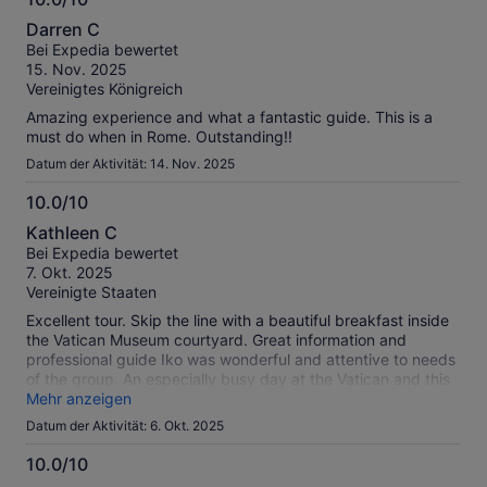
10.0
Darren C
von
Bei Expedia bewertet
10
15. Nov. 2025
Vereinigtes Königreich
Amazing experience and what a fantastic guide. This is a
must do when in Rome. Outstanding!!
Datum der Aktivität: 14. Nov. 2025
10.0/10
10.0
Kathleen C
von
Bei Expedia bewertet
10
7. Okt. 2025
Vereinigte Staaten
Excellent tour. Skip the line with a beautiful breakfast inside
the Vatican Museum courtyard. Great information and
professional guide Iko was wonderful and attentive to needs
of the group. An especially busy day at the Vatican and this
tour saved us hours and hours of time that would have been
Mehr anzeigen
spent waiting in line! Thank you ver much! Highly
Datum der Aktivität: 6. Okt. 2025
recommend this his tour.
10.0/10
10.0