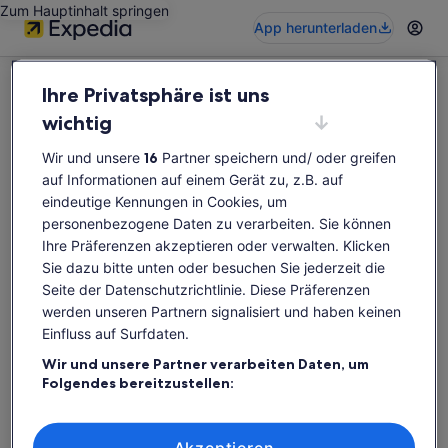
Zum Hauptinhalt springen
App herunterladen
Ihre Privatsphäre ist uns
wichtig
Wir und unsere
16
Partner speichern und/ oder greifen
Diese Aktivität ist leider nicht verfügbar
auf Informationen auf einem Gerät zu, z.B. auf
Bitte suche erneut nach Aktivitäten.
eindeutige Kennungen in Cookies, um
personenbezogene Daten zu verarbeiten. Sie können
Ihre Präferenzen akzeptieren oder verwalten. Klicken
Erneut suchen
Sie dazu bitte unten oder besuchen Sie jederzeit die
Seite der Datenschutzrichtlinie. Diese Präferenzen
werden unseren Partnern signalisiert und haben keinen
Einfluss auf Surfdaten.
Wir und unsere Partner verarbeiten Daten, um
Folgendes bereitzustellen:
Verwendung genauer Standortdaten. Endgeräteeigenschaften zur
Identifikation aktiv abfragen. Speichern von oder Zugriff auf
Informationen auf einem Endgerät. Personalisierte Werbung und