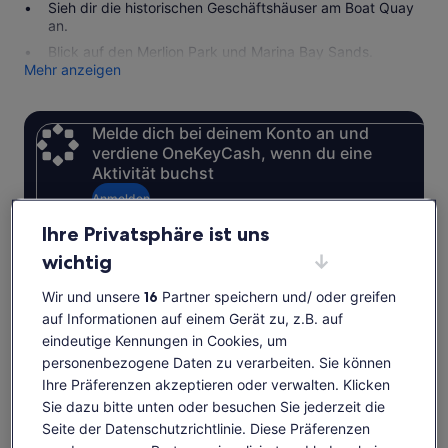
Sieh dir die historischen Geschäftshäuser am Boat Quay
an.
Blick auf den Merlion Park und Marina Bay Sands.
Mehr anzeigen
Melde dich bei deinem Konto an und
verdiene OneKeyCash, wenn du eine
Aktivität buchst
Anmelden
Ihre Privatsphäre ist uns
wichtig
Verfügbarkeit prüfen
Wir und unsere
16
Partner speichern und/ oder greifen
auf Informationen auf einem Gerät zu, z.B. auf
Daten
eindeutige Kennungen in Cookies, um
Do., 6. Aug.–Do., 20. Aug.
personenbezogene Daten zu verarbeiten. Sie können
Ihre Präferenzen akzeptieren oder verwalten. Klicken
Do., 6. Aug.
Fr., 7. Aug.
Sa., 8. Aug.
So., 9. Aug.
Mo., 1
Sie dazu bitte unten oder besuchen Sie jederzeit die
-
-
-
-
Seite der Datenschutzrichtlinie. Diese Präferenzen