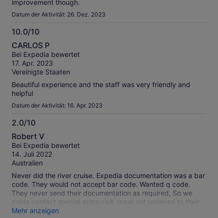
improvement though.
Datum der Aktivität: 26. Dez. 2023
10.0/10
10.0
CARLOS P
von
Bei Expedia bewertet
10
17. Apr. 2023
Vereinigte Staaten
Beautiful experience and the staff was very friendly and
helpful
Datum der Aktivität: 16. Apr. 2023
2.0/10
2.0
Robert V
von
Bei Expedia bewertet
10
14. Juli 2022
Australien
Never did the river cruise. Expedia documentation was a bar
code. They would not accept bar code. Wanted q code.
They never send their documentation as required, So we
made contact special extra visit. Issue not resolved to their
satisfaction so could not do river cruise. Found their attitude
Mehr anzeigen