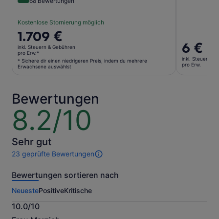
10 von 10
68 Bewertungen
Kostenlose Stornierung möglich
Der
1.709 €
Preis
Der
6 €
inkl. Steuern & Gebühren
beträgt
Preis
pro Erw.*
inkl. Steuern &
1.709 €
* Sichere dir einen niedrigeren Preis, indem du mehrere
beträgt
pro Erw.
Erwachsene auswählst
pro
6 €
Erw.*
pro
* Sichere
Erw.
Bewertungen
dir
8.2/10
8.2
einen
von
niedrigeren
10
Preis,
indem
Sehr gut
du
23 geprüfte Bewertungen
23
mehrere
Bewertungen
Erwachsene
Bewertungen sortieren nach
dieser
auswählst
Aktivität.
Neueste
Positive
Kritische
Weitere
Informationen
10.0/10
zu
10.0