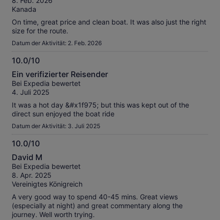
8. Feb. 2026
Kanada
On time, great price and clean boat. It was also just the right
size for the route.
Datum der Aktivität: 2. Feb. 2026
10.0/10
10.0
Ein verifizierter Reisender
von
Bei Expedia bewertet
10
4. Juli 2025
It was a hot day &#x1f975; but this was kept out of the
direct sun enjoyed the boat ride
Datum der Aktivität: 3. Juli 2025
10.0/10
10.0
David M
von
Bei Expedia bewertet
10
8. Apr. 2025
Vereinigtes Königreich
A very good way to spend 40-45 mins. Great views
(especially at night) and great commentary along the
journey. Well worth trying.