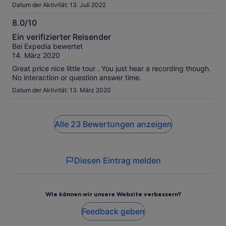
extremely poor, poor communication skill, they have
Datum der Aktivität: 13. Juli 2022
absolutely no customer interest or understanding. Stronly
recommend expedita not deal with organisation like
8.0/10
Singapore River Cruise. Now will have to spend time and
8.0
Ein verifizierter Reisender
effort trying to get full refund from expedita so everyone
von
Bei Expedia bewertet
looses. Robert Vecci .
10
14. März 2020
Great price nice little tour . You just hear a recording though.
No interaction or question answer time.
Datum der Aktivität: 13. März 2020
Alle 23 Bewertungen anzeigen
Diesen Eintrag melden
Wie können wir unsere Website verbessern?
Feedback geben