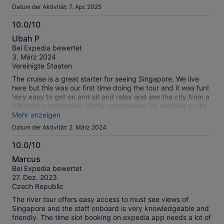
Datum der Aktivität: 7. Apr. 2025
10.0/10
10.0
Ubah P
von
Bei Expedia bewertet
10
3. März 2024
Vereinigte Staaten
The cruise is a great starter for seeing Singapore. We live
here but this was our first time doing the tour and it was fun!
Very easy to get on and sit and relax and see the city from a
different perspective. Highly recommend for newbies to the
city.
Mehr anzeigen
Datum der Aktivität: 2. März 2024
10.0/10
10.0
Marcus
von
Bei Expedia bewertet
10
27. Dez. 2023
Czech Republic
The river tour offers easy access to must see views of
Singapore and the staff onboard is very knowledgeable and
friendly. The time slot booking on expedia app needs a lot of