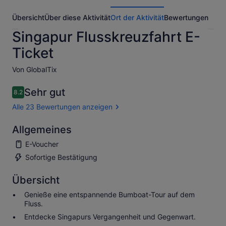
Übersicht
Über diese Aktivität
Ort der Aktivität
Bewertungen
Singapur Flusskreuzfahrt E-
Ticket
Von GlobalTix
Sehr gut
8.2
8.2 von 10
Alle 23 Bewertungen anzeigen
Allgemeines
E-Voucher
Sofortige Bestätigung
Übersicht
Genieße eine entspannende Bumboat-Tour auf dem
Fluss.
Entdecke Singapurs Vergangenheit und Gegenwart.