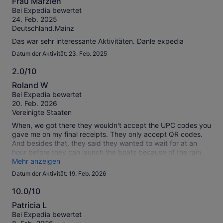
unseren
Frau Marzieh
von
geprüften
Bei Expedia bewertet
10
Bewertungen.
24. Feb. 2025
Deutschland.Mainz
Das war sehr interessante Aktivitäten. Danle expedia
Datum der Aktivität: 23. Feb. 2025
2.0/10
2.0
Roland W
von
Bei Expedia bewertet
10
20. Feb. 2026
Vereinigte Staaten
When, we got there they wouldn't accept the UPC codes you
gave me on my final receipts. They only accept QR codes.
And besides that, they said they wanted to wait for at an
hour before they can launch the boats because of the rain
affecting the currents.
Mehr anzeigen
Datum der Aktivität: 19. Feb. 2026
10.0/10
10.0
Patricia L
von
Bei Expedia bewertet
10