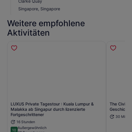
Clarke Quay
Singapore, Singapore
Weitere empfohlene
Aktivitäten
LUXUS Private Tagestour : Kuala Lumpur &
The Civic D
Malakka ab Singapur durch lizenzierte
Geschichte
Wird in einem neuen Tab geöffne
Fortgeschrittener
30 Minut
16 Stunden
Außergewöhnlich
10