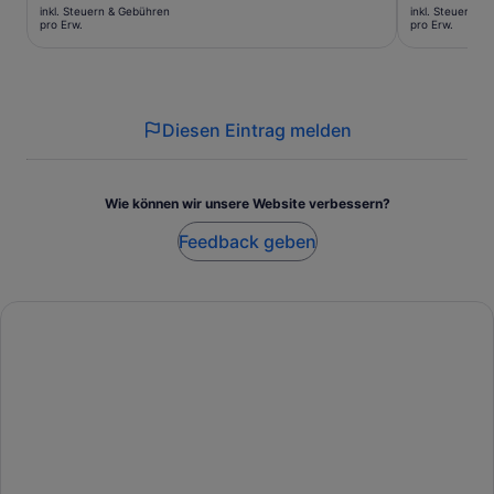
Preis
Preis
inkl. Steuern & Gebühren
inkl. Steuern &
beträgt
beträgt
pro Erw.
pro Erw.
60 €
45 €
pro
pro
Erw.
Erw.
Diesen Eintrag melden
Wie können wir unsere Website verbessern?
Feedback geben