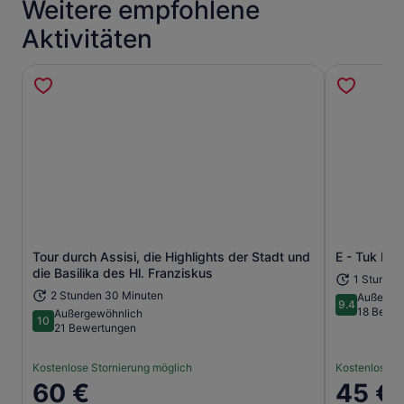
Weitere empfohlene
Aktivitäten
Tour durch Assisi, die Highlights der Stadt und
E - Tuk Pan
Wird in einem neuen Tab geöffne
die Basilika des Hl. Franziskus
1 Stunde 
2 Stunden 30 Minuten
Außerge
9.4
9.4 von 10
18 Bewer
Außergewöhnlich
10
10 von 10
21 Bewertungen
Kostenlose Stornierung möglich
Kostenlose S
Der
60 €
Der
45 €