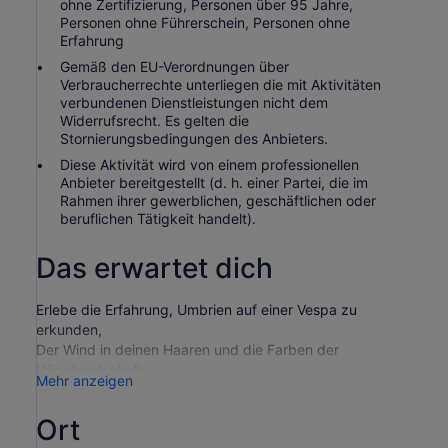
ohne Zertifizierung, Personen über 95 Jahre,
Personen ohne Führerschein, Personen ohne
Erfahrung
Gemäß den EU-Verordnungen über
Verbraucherrechte unterliegen die mit Aktivitäten
verbundenen Dienstleistungen nicht dem
Widerrufsrecht. Es gelten die
Stornierungsbedingungen des Anbieters.
Diese Aktivität wird von einem professionellen
Anbieter bereitgestellt (d. h. einer Partei, die im
Rahmen ihrer gewerblichen, geschäftlichen oder
beruflichen Tätigkeit handelt).
Das erwartet dich
Erlebe die Erfahrung, Umbrien auf einer Vespa zu
erkunden,
Der Wind in deinen Haaren und die Farben der
Hügellandschaft,
Mehr anzeigen
Mittelalterliche Dörfer mühelos besuchen.
Du kannst die Städte immer betreten, auch mit dem ztl.
Ort