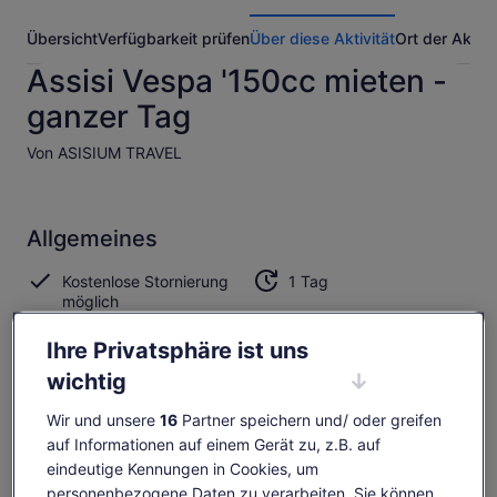
Übersicht
Verfügbarkeit prüfen
Über diese Aktivität
Ort der Aktivi
Assisi Vespa '150cc mieten -
ganzer Tag
Von ASISIUM TRAVEL
Allgemeines
Kostenlose Stornierung
1 Tag
möglich
E-Voucher
Sofortige Bestätigung
Ihre Privatsphäre ist uns
Mehrere Sprachen
wichtig
Übersicht
Wir und unsere
16
Partner speichern und/ oder greifen
auf Informationen auf einem Gerät zu, z.B. auf
Erstaunlich Umbrien
eindeutige Kennungen in Cookies, um
personenbezogene Daten zu verarbeiten. Sie können
Erhalte einen Stadtplan und Vorschläge für die