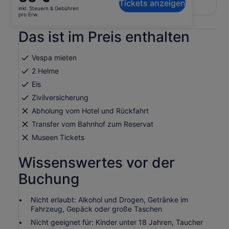
Originaltext anzeigen (Englisch)
Tickets anzeigen
Preis
inkl. Steuern & Gebühren
Wird
Feedback zu dieser Übersetzung geben
beträgt
pro Erw.
in
55 €
einem
Das ist im Preis enthalten
pro
neuen
Erw.
Tab
geöffnet
Vespa mieten
2 Helme
Eis
Zivilversicherung
Abholung vom Hotel und Rückfahrt
Transfer vom Bahnhof zum Reservat
Museen Tickets
Wissenswertes vor der
Buchung
Nicht erlaubt: Alkohol und Drogen, Getränke im
Fahrzeug, Gepäck oder große Taschen
Nicht geeignet für: Kinder unter 18 Jahren, Taucher