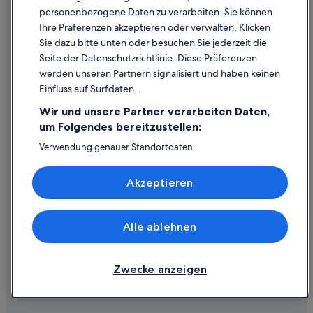
personenbezogene Daten zu verarbeiten. Sie können
Ihre Präferenzen akzeptieren oder verwalten. Klicken
Hilfe
Sie dazu bitte unten oder besuchen Sie jederzeit die
Hilfe
Seite der Datenschutzrichtlinie. Diese Präferenzen
werden unseren Partnern signalisiert und haben keinen
Flug stornieren
Einfluss auf Surfdaten.
Hotel- oder Ferienunterkunftsbuchung stornieren
Wir und unsere Partner verarbeiten Daten,
Rückerstattungsdauer
um Folgendes bereitzustellen:
Expedia-Gutschein einlösen
Verwendung genauer Standortdaten.
Endgeräteeigenschaften zur Identifikation aktiv abfragen.
Internationale Reisedokumente
Speichern von oder Zugriff auf Informationen auf einem
Akzeptieren
Endgerät. Personalisierte Werbung und Inhalte, Messung
von Werbeleistung und der Performance von Inhalten,
Zielgruppenforschung sowie Entwicklung und
Verbesserung von Angeboten.
Alle ablehnen
© 2026 Expedia, Inc., ein Unternehmen der Expedia Group. Alle Rechte
Liste der Partner (Lieferanten)
vorbehalten. Expedia und das Expedia-Logo sind Handelsmarken oder
eingetragene Handelsmarken von Expedia, Inc.
Zwecke anzeigen