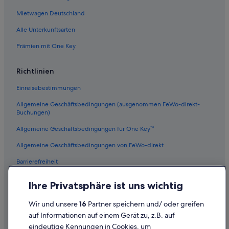
Mietwagen Deutschland
Alle Unterkunftsarten
Prämien mit One Key
Richtlinien
Einreisebestimmungen
Allgemeine Geschäftsbedingungen (ausgenommen FeWo-direkt-
Buchungen)
Allgemeine Geschäftsbedingungen für One Key™
Allgemeine Geschäftsbedingungen von FeWo-direkt
Barrierefreiheit
Datenschutz
Ihre Privatsphäre ist uns wichtig
Cookies
Wir und unsere
16
Partner speichern und/ oder greifen
Rechtliche Hinweise/Kontakt
auf Informationen auf einem Gerät zu, z.B. auf
eindeutige Kennungen in Cookies, um
Inhaltsrichtlinien und Melden von Inhalten