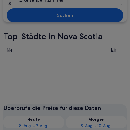
2 Reisende, 1 Zimmer
Suchen
Top-Städte in Nova Scotia
Halifax
Lunenbur
Halifax
Lunenb
Überprüfe die Preise für diese Daten
Heute
Morgen
8. Aug. - 9. Aug.
9. Aug. - 10. Aug.