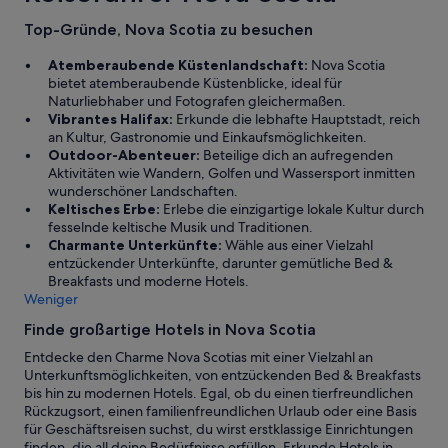
F
d
r
Top-Gründe, Nova Scotia zu besuchen
n
ü
’
h
Atemberaubende Küstenlandschaft:
Nova Scotia
t
s
bietet atemberaubende Küstenblicke, ideal für
b
t
Naturliebhaber und Fotografen gleichermaßen.
o
ü
Vibrantes Halifax:
Erkunde die lebhafte Hauptstadt, reich
o
c
an Kultur, Gastronomie und Einkaufsmöglichkeiten.
k
k
Outdoor-Abenteuer:
Beteilige dich an aufregenden
a
i
Aktivitäten wie Wandern, Golfen und Wassersport inmitten
l
s
wunderschöner Landschaften.
o
t
Keltisches Erbe:
Erlebe die einzigartige lokale Kultur durch
n
o
fesselnde keltische Musik und Traditionen.
g
k
Charmante Unterkünfte:
Wähle aus einer Vielzahl
e
,
entzückender Unterkünfte, darunter gemütliche Bed &
r
a
Breakfasts und moderne Hotels.
s
b
Weniger
t
e
a
r
Finde großartige Hotels in Nova Scotia
y
d
Entdecke den Charme Nova Scotias mit einer Vielzahl an
!
e
Unterkunftsmöglichkeiten, von entzückenden Bed & Breakfasts
“
r
bis hin zu modernen Hotels. Egal, ob du einen tierfreundlichen
F
Rückzugsort, einen familienfreundlichen Urlaub oder eine Basis
r
für Geschäftsreisen suchst, du wirst erstklassige Einrichtungen
ü
finden, die all deine Bedürfnisse erfüllen. Erkunde Hotels in