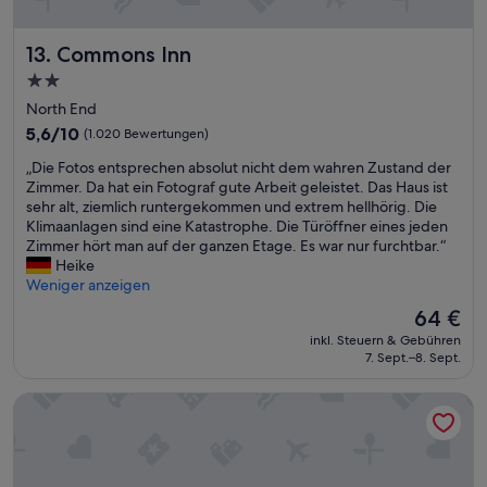
i
n
m
s
e
f
1
r
Commons Inn
13. Commons Inn
o
2
t
r
2.0-
U
o
t
h
Sterne-
l
North End
a
r
l
Unterkunft
b
5.6
5,6/10
(1.020 Bewertungen)
.
e
l
von
“
n
„
„Die Fotos entsprechen absolut nicht dem wahren Zustand der
e
10,
A
D
Zimmer. Da hat ein Fotograf gute Arbeit geleistet. Das Haus ist
/
(1.020
u
i
sehr alt, ziemlich runtergekommen und extrem hellhörig. Die
f
Bewertungen)
s
e
Klimaanlagen sind eine Katastrophe. Die Türöffner eines jeden
o
w
F
Zimmer hört man auf der ganzen Etage. Es war nur furchtbar.“
o
a
o
Heike
d
h
t
Weniger anzeigen
i
l
o
s
Der
64 €
a
s
g
Preis
n
inkl. Steuern & Gebühren
e
r
beträgt
7. Sept.–8. Sept.
G
n
e
64 €
e
t
a
r
Holiday Inn Express & Suites Halifax - Bedford by IHG
s
t
i
p
a
c
r
n
h
e
d
t
c
s