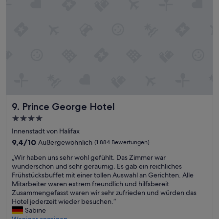
h
a
a
c
f
h
e
t
n
s
a
h
u
ö
s
r
a
t
n
m
r
a
u
n
Prince George Hotel
9. Prince George Hotel
f
G
4.0-
e
e
n
Sterne-
r
Innenstadt von Halifax
.
ä
Unterkunft
9.4
9,4/10
Außergewöhnlich
(1.884 Bewertungen)
“
u
von
s
„
„Wir haben uns sehr wohl gefühlt. Das Zimmer war
10,
c
W
wunderschön und sehr geräumig. Es gab ein reichliches
Außergewöhnlich,
h
i
Frühstücksbuffet mit einer tollen Auswahl an Gerichten. Alle
(1.884
e
r
Mitarbeiter waren extrem freundlich und hilfsbereit.
Bewertungen)
a
h
Zusammengefasst waren wir sehr zufrieden und würden das
u
a
Hotel jederzeit wieder besuchen.“
s
b
Sabine
d
e