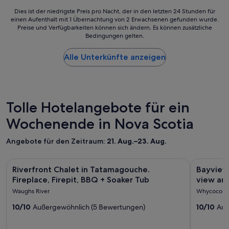
r
h
e
r
e
Dies
Dies ist der niedrigste Preis pro Nacht, der in den letzten 24 Stunden für
ö
h
t
einen Aufenthalt mit 1 Übernachtung von 2 Erwachsenen gefunden wurde.
u
ist
r
i
u
Preise und Verfügbarkeiten können sich ändern. Es können zusätzliche
n
der
t
g
n
Bedingungen gelten.
d
niedrigste
m
h
g
l
Preis
a
l
e
i
Alle Unterkünfte anzeigen
pro
n
i
n
c
Nacht,
a
g
.
h
der
u
h
E
e
in
f
t
s
n
den
d
o
b
,
letzten
Tolle Hotelangebote für ein
e
f
e
h
24 Stunden
r
o
s
Wochenende in Nova Scotia
i
für
g
u
t
l
einen
a
r
e
f
Aufenthalt
Angebote für den Zeitraum:
21. Aug.–23. Aug.
n
t
h
s
mit
z
r
t
b
1 Übernachtung
e
i
Bildergalerie
Riverfront Chalet in Tatamagouche. Fireplace, Firepit, BBQ 
Bilderga
Bayview Hi
d
e
von
Riverfront Chalet in Tatamagouche.
Bayview
n
p
r
für
für
r
2 Erwachsenen
Fireplace, Firepit, BBQ + Soaker Tub
view and
E
.
i
e
gefunden
Riverfront
Bayview
t
I
n
Waughs River
Whycocom
i
wurde.
Chalet
Hideawa
a
t
g
t
Preise
10/10
Außergewöhnlich (5 Bewertungen)
10/10
Auß
g
w
e
in
with
e
und
e
a
n
Tatamagouche.
a
n
Verfügbarkeiten
.
s
d