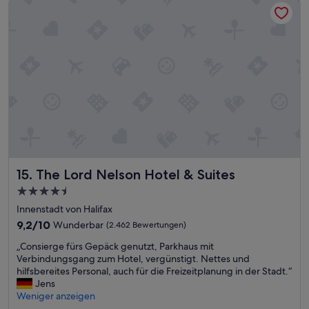
The Lord Nelson Hotel & Suites
t
u
l
r
s
e
e
t
a
m
a
n
f
n
-
r
d
r
e
d
e
u
e
a
n
r
l
d
Z
l
l
i
y
i
m
n
c
m
i
h
e
The Lord Nelson Hotel & Suites
15. The Lord Nelson Hotel & Suites
c
u
r
e
4.5-
n
.
.
Sterne-
d
D
Innenstadt von Halifax
“
h
a
Unterkunft
9.2
9,2/10
Wunderbar
(2.462 Bewertungen)
i
h
von
l
a
„
„Consierge fürs Gepäck genutzt, Parkhaus mit
10,
f
t
C
Verbindungsgang zum Hotel, vergünstigt. Nettes und
Wunderbar,
s
e
o
hilfsbereites Personal, auch für die Freizeitplanung in der Stadt.“
(2.462
b
i
n
Jens
Bewertungen)
e
n
s
Weniger anzeigen
r
F
i