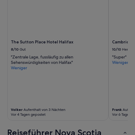
i
e
m
s
o
e
t
n
r
o
l
s
p
y
i
!
c
n
“
o
d
The Sutton Place Hotel Halifax
Cambridge 
m
g
p
r
8/10
Gut
10/10
Hervor
l
o
"Zentrale Lage, fussläufig zu allen
"Super"
a
ß
Sehenswürdigkeiten von Halifax"
Weniger
i
u
Weniger
n
n
t
d
w
s
a
a
s
u
t
b
h
e
a
r
Volker
Aufenthalt von 3 Nächten
Frank
Aufenth
t
.
Vor 4 Tagen gepostet
Vor 6 Tagen g
w
D
e
a
d
s
Reiseführer Nova Scotia
i