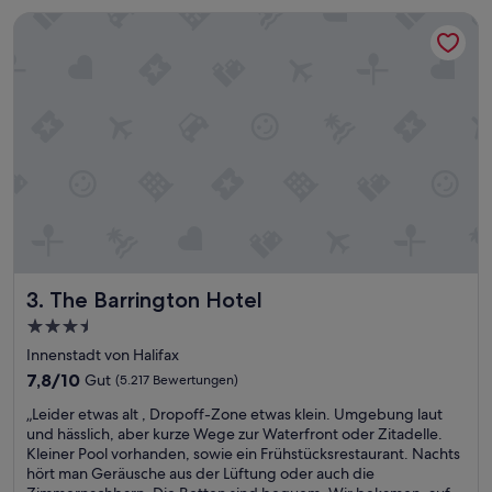
u
d
The Barrington Hotel
b
B
e
a
r
r
,
.
a
D
n
a
g
s
e
F
n
r
e
ü
h
h
m
s
u
t
n
ü
The Barrington Hotel
3. The Barrington Hotel
d
c
r
3.5-
k
e
Sterne-
i
Innenstadt von Halifax
c
s
Unterkunft
h
7.8
7,8/10
Gut
(5.217 Bewertungen)
t
t
von
e
„
„Leider etwas alt , Dropoff-Zone etwas klein. Umgebung laut
n
10,
h
L
und hässlich, aber kurze Wege zur Waterfront oder Zitadelle.
e
Gut,
e
e
Kleiner Pool vorhanden, sowie ein Frühstücksrestaurant. Nachts
u
(5.217
r
i
hört man Geräusche aus der Lüftung oder auch die
e
Bewertungen)
d