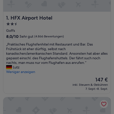
HFX Airport Hotel
1. HFX Airport Hotel
2.5-
Sterne-
Goffs
Unterkunft
8.0
8,0/10
Sehr gut
(4.866 Bewertungen)
von
„
„Praktisches Flughsfenhitel mit Restaurant und Bar. Das
10,
P
Frühstück ist eher dürftig, selbst nach
Sehr
r
kanadischen/amerikanischen Standard. Ansonsten hat aber alles
gut,
a
gepasst einschl. des Flughafenshuttels. Der fährt such noch
(4.866
k
nachts, man muss nur vom Flughafen aus anrufen.“
Bewertungen)
t
Lutz
i
Weniger anzeigen
s
Der
147 €
c
Preis
inkl. Steuern & Gebühren
h
beträgt
7. Sept.–8. Sept.
e
147 €
s
Delta Hotels by Marriott™ Halifax Downtown
F
l
u
g