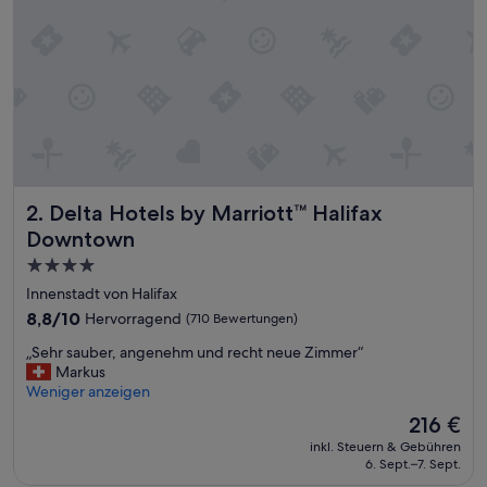
h
s
f
e
n
h
i
t
e
l
Delta Hotels by Marriott™ Halifax Downtown
2. Delta Hotels by Marriott™ Halifax
m
i
Downtown
t
4.0-
R
Sterne-
e
Innenstadt von Halifax
s
Unterkunft
8.8
8,8/10
Hervorragend
(710 Bewertungen)
t
von
a
„
„Sehr sauber, angenehm und recht neue Zimmer“
10,
u
S
Markus
Hervorragend,
r
e
Weniger anzeigen
(710
a
h
Bewertungen)
Der
216 €
n
r
Preis
t
inkl. Steuern & Gebühren
s
beträgt
u
6. Sept.–7. Sept.
a
216 €
n