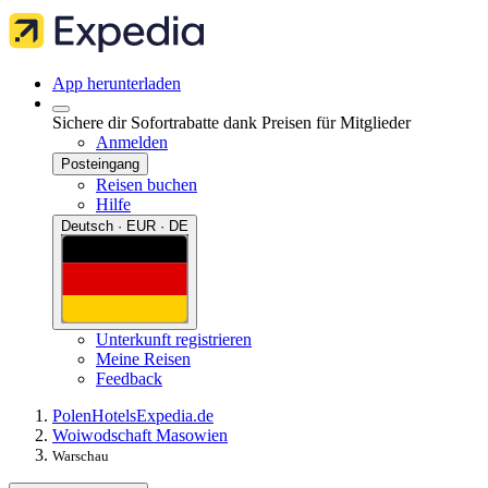
App herunterladen
Sichere dir Sofortrabatte dank Preisen für Mitglieder
Anmelden
Posteingang
Reisen buchen
Hilfe
Deutsch · EUR · DE
Unterkunft registrieren
Meine Reisen
Feedback
Polen
Hotels
Expedia.de
Woiwodschaft Masowien
Warschau