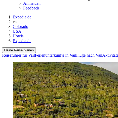
Anmelden
Feedback
Expedia.de
Vail
Colorado
USA
Hotels
Expedia.de
Deine Reise planen
Reiseführer für Vail
Ferienunterkünfte in Vail
Flüge nach Vail
Aktivität