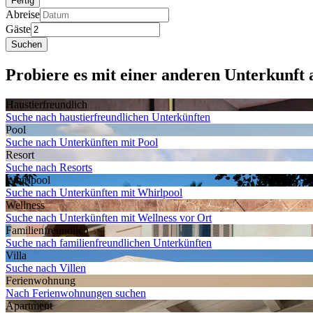
Fertig
Abreise
Gäste
Suchen
Probiere es mit einer anderen Unterkunft al
Haustier­freundlich
Suche nach haustierfreundlichen Unterkünften
Pool
Suche nach Unterkünften mit Pool
Resort
Suche nach Resorts
Whirlpool
Suche nach Unterkünften mit Whirlpool
Wellness
Suche nach Unterkünften mit Wellness vor Ort
Familien­freundlich
Suche nach familienfreundlichen Unterkünften
Villa
Suche nach Villen
Ferien­wohnung
Nach Ferienwohnungen suchen
Apartment