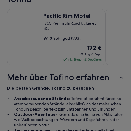
i
B
e
a
Pacific Rim Motel
f
Ucluelet Wi
u
Pacific Rim Motel
e
w
i
e
1755 Peninsula Road Ucluelet
n
i
BC
R
s
e
8
/
10
Sehr gut! (993
e
h
Bewertungen)
,
Der
172 €
m
d
Preis
i
a
31. Aug.–1. Sept.
t
beträgt
s
inkl. Steuern & Gebühren
s
P
172 €
e
e
pro
i
Mehr über Tofino erfahren
r
Nacht
n
s
vom
e
o
Die besten Gründe, Tofino zu besuchen
31.
n
n
B
Aug.
a
Atemberaubende Strände:
Tofino ist berühmt für seine
a
l
bis
atemberaubenden Strände, einschließlich des malerischen
m
i
zum
Tonquin Beach, perfekt zum Entspannen und Erkunden.
b
s
Outdoor-Abenteuer:
Genieße eine Reihe von Aktivitäten
1.
i
t
wie Walbeobachtungen, Wandern und Kajakfahren in der
Sept.
s
s
unberührten Natur.
d
e
Tierbegegnungen:
Erlebe die reiche Artenvielfalt mit