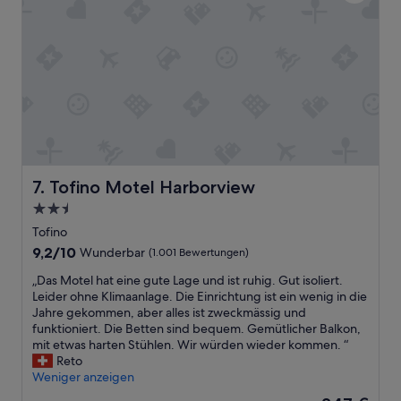
d
f
l
e
b
i
n
a
n
H
u
g
a
e
r
f
n
o
e
u
ß
n
n
a
.
d
r
S
b
t
e
e
i
h
Tofino Motel Harborview
7. Tofino Motel Harborview
z
g
r
i
e
2.5-
f
e
r
r
Sterne-
Tofino
h
L
e
Unterkunft
9.2
9,2/10
Wunderbar
(1.001 Bewertungen)
e
a
u
von
n
g
n
„
„Das Motel hat eine gute Lage und ist ruhig. Gut isoliert.
10,
.
e
d
D
Leider ohne Klimaanlage. Die Einrichtung ist ein wenig in die
Wunderbar,
“
.
l
a
Jahre gekommen, aber alles ist zweckmässig und
(1.001
D
i
s
funktioniert. Die Betten sind bequem. Gemütlicher Balkon,
Bewertungen)
a
c
M
mit etwas harten Stühlen. Wir würden wieder kommen. “
s
h
o
Reto
Z
e
t
Weniger anzeigen
i
s
e