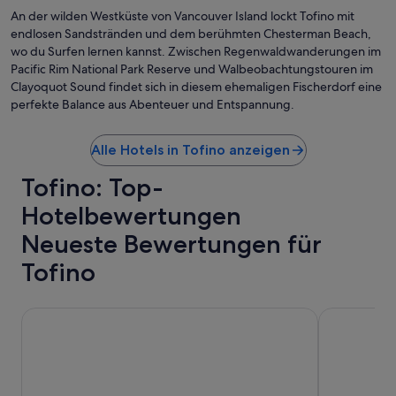
a
i
e
u
An der wilden Westküste von Vancouver Island lockt Tofino mit
f
e
c
n
e
endlosen Sandstränden und dem berühmten Chesterman Beach,
r
h
d
w
u
wo du Surfen lernen kannst. Zwischen Regenwaldwanderungen im
e
e
m
h
n
Pacific Rim National Park Reserve und Walbeobachtungstouren im
r
i
i
d
Clayoquot Sound findet sich in diesem ehemaligen Fischerdorf eine
s
n
g
.
perfekte Balance aus Abenteuer und Entspannung.
c
u
e
“
h
t
A
ö
e
n
Alle Hotels in Tofino anzeigen
n
s
l
e
.
a
Tofino: Top-
n
“
g
S
Hotelbewertungen
e
o
l
Neueste Bewertungen für
n
i
n
e
Tofino
e
g
n
t
a
s
Best Western Plus Tin Wis Resort
Fred Tibbs 
u
e
f
h
g
r
a
s
n
c