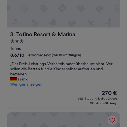
A
o
u
s
s
e
b
t
l
o
i
T
c
o
Tofino Resort & Marina
3. Tofino Resort & Marina
k
f
3.0-
a
i
u
Sterne-
n
Tofino
f
o
Unterkunft
8.6
8,6/10
Hervorragend
(941 Bewertungen)
s
.
von
M
N
„
„Das Preis-Leistungs-Verhältnis passt überhaupt nicht. Wir
10,
e
i
D
sollen die Betten für die Kinder selber aufbauen und
Hervorragend,
e
c
a
beziehen. “
(941
r
e
s
Frank
Bewertungen)
,
h
P
Weniger anzeigen
d
o
r
Der
270 €
i
t
e
Preis
e
t
inkl. Steuern & Gebühren
i
beträgt
s
30. Aug.–31. Aug.
u
s
270 €
t
b
-
a
.
Canadian Princess Lodge & Marina
L
r
G
e
t
o
i