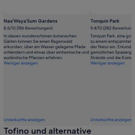
d
h
m
n
ä
g
t
e
a
c
e
s
r
g
k
g
v
h
r
Naa’Waya’Sum Gardens
Tonquin Park
e
u
o
a
e
i
t
n
8.6/10 (186 Bewertungen)
9.4/10 (282 Bewertung
t
a
n
w
d
In diesen wunderschönen botanischen
Tonquin Park, eine grün
t
t
i
e
e
Gärten können Sie einen Regenwald
zu einem entspannten 
e
l
g
i
n
erkunden, über am Wasser gelegene Pfade
der Natur ein. Erkunde
e
o
e
t
N
schlendern und etwas über einheimische und
gemütlichen Spazierga
i
c
T
e
a
ausländische Pflanzen erfahren.
Strände und die Küste
n
a
r
r
c
Weniger anzeigen
Weniger anzeigen
e
t
e
e
h
n
i
p
m
b
s
o
p
p
a
c
n
e
f
r
h
,
n
e
n
ö
a
h
h
g
n
n
o
l
e
e
d
c
e
h
n
y
h
n
ö
B
o
)
!
r
l
u
m
D
t
Unterkünfte anzeigen
Unterkünfte anzeigen
i
c
i
i
,
Tofino und alternative
c
a
t
e
e
k
n