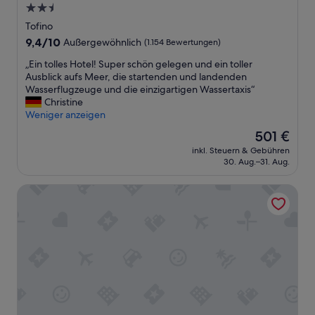
2.5-
Sterne-
Tofino
Unterkunft
9.4
9,4/10
Außergewöhnlich
(1.154 Bewertungen)
von
„
„Ein tolles Hotel! Super schön gelegen und ein toller
10,
E
Ausblick aufs Meer, die startenden und landenden
Außergewöhnlich,
i
Wasserflugzeuge und die einzigartigen Wassertaxis“
(1.154
n
Christine
Bewertungen)
t
Weniger anzeigen
o
Der
501 €
l
Preis
inkl. Steuern & Gebühren
l
beträgt
30. Aug.–31. Aug.
e
501 €
s
Hotel Zed Tofino
H
o
t
e
l
!
S
u
p
e