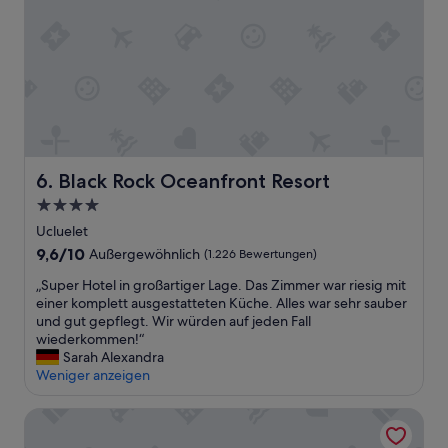
n
“
e
n
W
t
d
a
t
t
s
e
r
s
n
a
e
f
u
r
ü
m
t
r
h
a
d
a
x
i
Black Rock Oceanfront Resort
f
6. Black Rock Oceanfront Resort
i
e
t
4.0-
s
K
e
“
Sterne-
i
Ucluelet
m
Unterkunft
n
A
9.6
9,6/10
Außergewöhnlich
(1.226 Bewertungen)
d
u
von
e
„
„Super Hotel in großartiger Lage. Das Zimmer war riesig mit
s
10,
r
S
einer komplett ausgestatteten Küche. Alles war sehr sauber
b
Außergewöhnlich,
s
u
und gut gepflegt. Wir würden auf jeden Fall
l
(1.226
e
p
wiederkommen!“
i
Bewertungen)
l
e
Sarah Alexandra
c
b
r
Weniger anzeigen
k
e
H
a
r
o
u
Tofino Motel Harborview
a
t
f
u
e