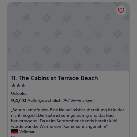
p
10,
c
The Cabins at Terrace Beach
g
f
Sehr
h
i
l
gut,
d
s
e
(177
e
t
g
Bewertungen)
n
e
t
k
i
.
e
n
W
,
w
i
j
e
r
e
n
w
n
i
ü
a
g
r
c
i
d
h
n
The Cabins at Terrace Beach
11. The Cabins at Terrace Beach
e
d
d
n
3.0-
e
i
a
m
Sterne-
e
Ucluelet
u
w
J
Unterkunft
9.4
9,4/10
Außergewöhnlich
(967 Bewertungen)
f
e
a
von
j
r
h
„
„Sehr zu empfehlen.Eine kleine Imbisszubereitung ist leider
10,
e
g
r
S
nicht möglich.Die Suite ist sehr geräumig und das Bad
Außergewöhnlich,
d
e
e
e
hervorragend. Da es im September abends bereits kühl
(967
e
r
g
h
wurde war die Wärme vom Kamin sehr angenehm“
Bewertungen)
n
a
e
r
Volkmar
F
d
k