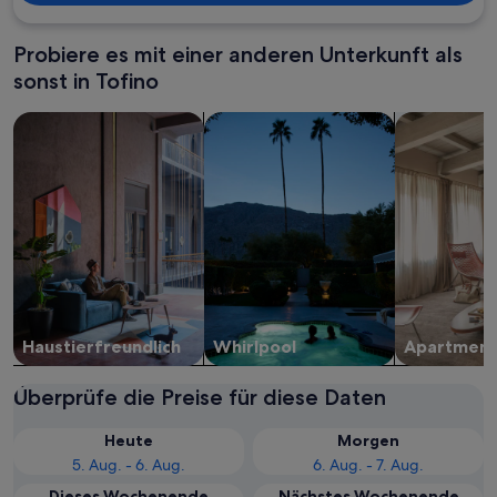
Probiere es mit einer anderen Unterkunft als
sonst in Tofino
Suche nach haustierfreundlichen Unterkünften
Suche nach Unterkünften mit Whirlp
Suche nach 
Haustier­freundlich
Whirlpool
Apartment
Überprüfe die Preise für diese Daten
Heute
Morgen
5. Aug. - 6. Aug.
6. Aug. - 7. Aug.
Dieses Wochenende
Nächstes Wochenende