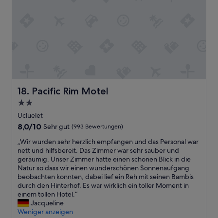
u
s
ä
e
n
s
r
s
s
e
m
s
e
n
e
e
t
e
v
n
w
t
o
“
a
c
m
s
.
K
h
D
a
e
a
m
Pacific Rim Motel
18. Pacific Rim Motel
r
s
i
a
B
n
2.0-
b
e
s
Sterne-
Ucluelet
l
t
e
Unterkunft
8.0
8,0/10
a
t
Sehr gut
(993 Bewertungen)
h
von
s
w
r
„
„Wir wurden sehr herzlich empfangen und das Personal war
10,
s
a
a
W
nett und hilfsbereit. Das Zimmer war sehr sauber und
Sehr
e
r
n
i
geräumig. Unser Zimmer hatte einen schönen Blick in die
gut,
n
b
g
r
Natur so dass wir einen wunderschönen Sonnenaufgang
(993
d
e
e
w
beobachten konnten, dabei lief ein Reh mit seinen Bambis
Bewertungen)
u
q
n
u
durch den Hinterhof. Es war wirklich ein toller Moment in
n
u
e
r
einem tollen Hotel.“
d
e
h
d
Jacqueline
v
m
m
e
Weniger anzeigen
o
,
“