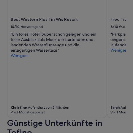
g
h
b
ö
e
n
o
u
Best Western Plus Tin Wis Resort
Fred Tibbs
b
n
a
10/10
Hervorragend
8/10
Gut
d
c
h
"Ein tolles Hotel! Super schön gelegen und ein
"Parkplatz 
h
a
toller Ausblick aufs Meer, die startenden und
eingerichte
t
t
landenden Wasserflugzeuge und die
laufende Ga
e
e
einzigartigen Wassertaxis"
Weniger
n
i
Weniger
k
n
o
e
n
a
n
n
t
s
e
p
n
r
,
e
d
c
a
Christine
Aufenthalt von 2 Nächten
Sarah
Aufenth
h
b
Vor 1 Monat gepostet
Vor 1 Monat g
e
e
n
Günstige Unterkünfte in
i
d
l
e
Tofino