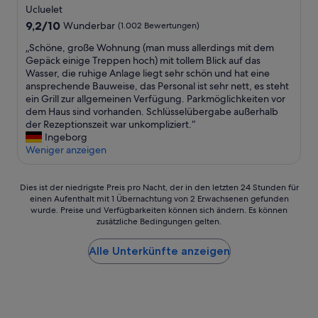
s
Sterne-
.
Ucluelet
n
e
b
T
Unterkunft
t
n
9.2
9,2/10
Wunderbar
(1.002 Bewertungen)
e
h
w
e
von
r
e
„
„Schöne, große Wohnung (man muss allerdings mit dem
a
h
10,
e
r
S
Gepäck einige Treppen hoch) mit tollem Blick auf das
r
m
Wunderbar,
i
o
c
Wasser, die ruhige Anlage liegt sehr schön und hat eine
z
u
(1.002
t
o
h
ansprechende Bauweise, das Personal ist sehr nett, es steht
u
n
Bewertungen)
.
m
ö
ein Grill zur allgemeinen Verfügung. Parkmöglichkeiten vor
d
d
D
w
n
dem Haus sind vorhanden. Schlüsselübergabe außerhalb
i
b
a
a
e
der Rezeptionszeit war unkompliziert.“
e
e
s
s
,
Ingeborg
s
i
Z
c
g
Weniger anzeigen
e
d
i
l
r
m
e
m
e
o
Z
m
m
a
Dies
ß
Dies ist der niedrigste Preis pro Nacht, der in den letzten 24 Stunden für
e
k
e
n
einen Aufenthalt mit 1 Übernachtung von 2 Erwachsenen gefunden
ist
e
i
a
r
wurde. Preise und Verfügbarkeiten können sich ändern. Es können
a
der
W
t
l
zusätzliche Bedingungen gelten.
w
n
niedrigste
o
p
t
a
d
Preis
h
u
e
r
t
Alle Unterkünfte anzeigen
pro
n
n
n
s
h
Nacht,
u
k
W
e
e
der
n
t
e
h
s
in
g
w
t
r
t
den
(
e
t
s
a
letzten
m
n
e