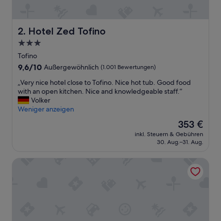
r
s
c
h
Hotel Zed Tofino
2. Hotel Zed Tofino
ö
3.0-
n
Sterne-
g
Tofino
e
Unterkunft
9.6
9,6/10
Außergewöhnlich
(1.001 Bewertungen)
l
von
e
„
„Very nice hotel close to Tofino. Nice hot tub. Good food
10,
g
V
with an open kitchen. Nice and knowledgeable staff.“
Außergewöhnlich,
e
e
Volker
(1.001
n
r
Weniger anzeigen
Bewertungen)
u
y
Der
353 €
n
n
Preis
d
inkl. Steuern & Gebühren
i
beträgt
30. Aug.–31. Aug.
e
c
353 €
i
e
n
Tofino Resort & Marina
h
t
o
o
t
l
e
l
l
e
c
r
l