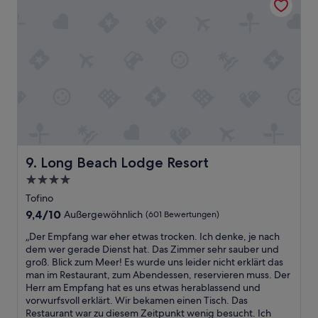
l
“
i
(542
e
g
Bewertungen)
t
.
t
G
a
u
u
t
s
i
g
s
e
o
s
l
t
i
a
e
t
Long Beach Lodge Resort
r
9. Long Beach Lodge Resort
t
t
4.0-
e
.
t
Sterne-
Tofino
L
e
Unterkunft
e
9.4
9,4/10
Außergewöhnlich
(601 Bewertungen)
n
i
von
K
„
„Der Empfang war eher etwas trocken. Ich denke, je nach
d
10,
ü
D
dem wer gerade Dienst hat. Das Zimmer sehr sauber und
e
Außergewöhnlich,
c
e
groß. Blick zum Meer! Es wurde uns leider nicht erklärt das
r
(601
h
r
man im Restaurant, zum Abendessen, reservieren muss. Der
o
Bewertungen)
e
E
Herr am Empfang hat es uns etwas herablassend und
h
.
m
vorwurfsvoll erklärt. Wir bekamen einen Tisch. Das
n
A
p
Restaurant war zu diesem Zeitpunkt wenig besucht. Ich
e