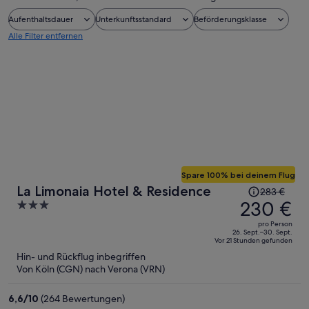
Aufenthaltsdauer
Unterkunftsstandard
Beförderungsklasse
Alle Filter entfernen
Spare 100% bei deinem Flug
Der
La Limonaia Hotel & Residence
283 €
Preis
230 €
3
betrug
out
pro Person
283 €,
of
26. Sept.–30. Sept.
Vor 21 Stunden gefunden
jetzt
5
Hin- und Rückflug inbegriffen
beträgt
Von Köln (CGN) nach Verona (VRN)
er
230 €
6,6
/
10
(264 Bewertungen)
pro