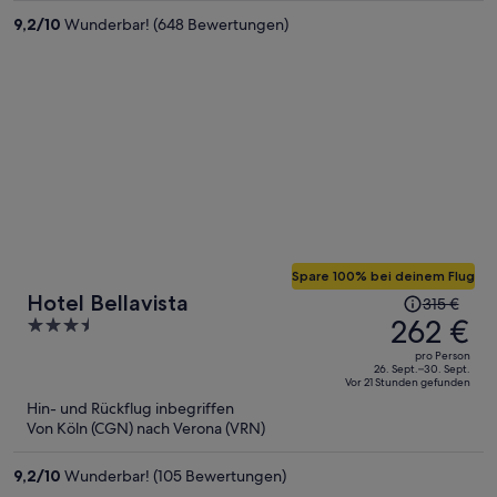
2.115 €
9,2
/
10
Wunderbar! (648 Bewertungen)
pro
Person
Spare 100% bei deinem Flug
Der
Hotel Bellavista
315 €
Preis
262 €
3.5
betrug
out
pro Person
315 €,
of
26. Sept.–30. Sept.
Vor 21 Stunden gefunden
jetzt
5
Hin- und Rückflug inbegriffen
beträgt
Von Köln (CGN) nach Verona (VRN)
er
262 €
9,2
/
10
Wunderbar! (105 Bewertungen)
pro