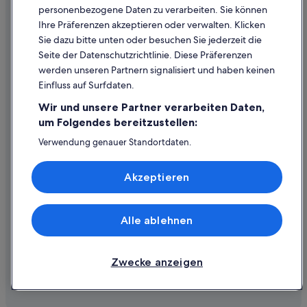
personenbezogene Daten zu verarbeiten. Sie können
Ihre Präferenzen akzeptieren oder verwalten. Klicken
Hilfe
Sie dazu bitte unten oder besuchen Sie jederzeit die
Hilfe
Seite der Datenschutzrichtlinie. Diese Präferenzen
werden unseren Partnern signalisiert und haben keinen
Flug stornieren
Einfluss auf Surfdaten.
Hotel- oder Ferienunterkunftsbuchung stornieren
Wir und unsere Partner verarbeiten Daten,
Rückerstattungsdauer
um Folgendes bereitzustellen:
Expedia-Gutschein einlösen
Verwendung genauer Standortdaten.
Endgeräteeigenschaften zur Identifikation aktiv abfragen.
Internationale Reisedokumente
Speichern von oder Zugriff auf Informationen auf einem
Akzeptieren
Endgerät. Personalisierte Werbung und Inhalte, Messung
von Werbeleistung und der Performance von Inhalten,
Zielgruppenforschung sowie Entwicklung und
Verbesserung von Angeboten.
Alle ablehnen
© 2026 Expedia, Inc., ein Unternehmen der Expedia Group. Alle Rechte
Liste der Partner (Lieferanten)
vorbehalten. Expedia und das Expedia-Logo sind Handelsmarken oder
eingetragene Handelsmarken von Expedia, Inc.
Zwecke anzeigen