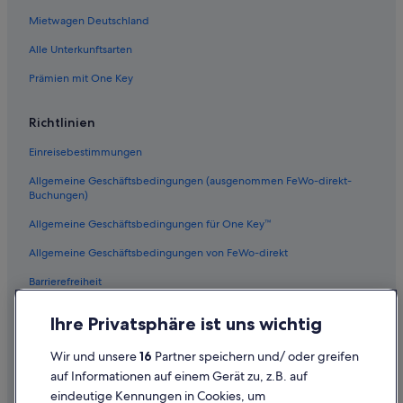
Mietwagen Deutschland
Alle Unterkunftsarten
Prämien mit One Key
Richtlinien
Einreisebestimmungen
Allgemeine Geschäftsbedingungen (ausgenommen FeWo-direkt-
Buchungen)
Allgemeine Geschäftsbedingungen für One Key™
Allgemeine Geschäftsbedingungen von FeWo-direkt
Barrierefreiheit
Datenschutz
Ihre Privatsphäre ist uns wichtig
Cookies
Wir und unsere
16
Partner speichern und/ oder greifen
Rechtliche Hinweise/Kontakt
auf Informationen auf einem Gerät zu, z.B. auf
eindeutige Kennungen in Cookies, um
Inhaltsrichtlinien und Melden von Inhalten