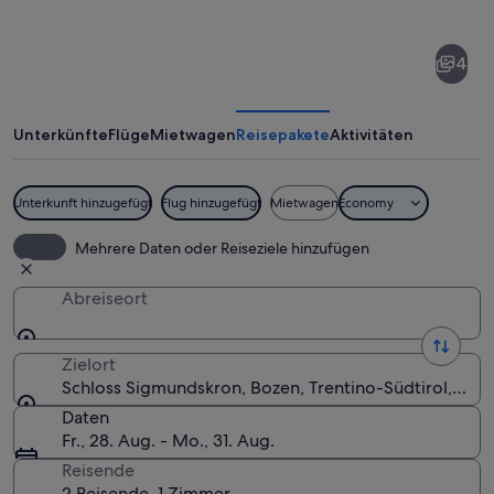
von
Schloss
4
Sigmundskron
Unterkünfte
Flüge
Mietwagen
Reisepakete
Aktivitäten
Unterkunft hinzugefügt
Flug hinzugefügt
Mietwagen
Economy
Eine mittelalterliche Burg auf einem
Mehrere Daten oder Reiseziele hinzufügen
Abreiseort
Zielort
Schloss Sigmundskron, Bozen, Trentino-Südtirol, Itali
Daten
Fr., 28. Aug. - Mo., 31. Aug.
Reisende
2 Reisende, 1 Zimmer