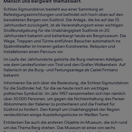
Mensch und Bergwelt thematisiert.
Schloss Sigmundskron besteht aus einer Sammlung an
Befestigungseinrichtungen und befindet sich hoch oben auf den
bewaldeten Bergen von Südtirol. Die Anlage, die bis auf das 10.
Jahrhundert zurückgeht, ist als Veranstaltungsort einer wichtigen
Großkundgebung für die Unabhängigkeit Südtirols im 20.
Jahrhundert bekannt und beherbergt heute ein Bergmuseum. Die
Wege, Treppen und Türme entführen Besucher automatisch ins
Spätmittelalter im Inneren geben Kunstwerke, Reliquien und
Installationen einen Parcours vor.
Im Laufe der Jahrhunderte gehörte die Burg mehreren Adeligen,
wie dem Landesfürsten von Tirol und den Grafen Wolkenstein. Auf
Italienisch ist die Burg- und Festungsanlage als Castel Firmiano
bekannt.
Informieren Sie sich über die Bedeutung, die Schloss Sigmundskron
für die Südtiroler hat, für die sie heute noch ein wichtiges
politisches Symbol ist. Im Jahr 1957 versammelten sich hier nämlich
über 30.000 Personen, um gegen die Nichteinhaltung des Pariser
Abkommens der Italiener zu protestieren und die Freiheit für
Südtirol zu fordern. Den Kampf um Unabhängigkeit der Region
verdeutlichen einige Ausstellungsstücke im Weißen Turm.
Entdecken Sie auch die anderen Objekte im Museum, die sich rund
um das Thema Berg drehen. Das Museum ist eines von sechs