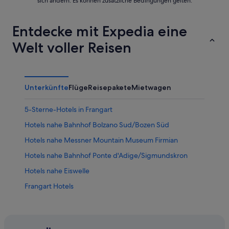
sich ändern. Es können zusätzliche Bedingungen gelten.
Entdecke mit Expedia eine
Welt voller Reisen
Unterkünfte
Flüge
Reisepakete
Mietwagen
5-Sterne-Hotels in Frangart
Hotels nahe Bahnhof Bolzano Sud/Bozen Süd
Hotels nahe Messner Mountain Museum Firmian
Hotels nahe Bahnhof Ponte d'Adige/Sigmundskron
Hotels nahe Eiswelle
Frangart Hotels
B&B in Bahnhof Ponte d'Adige/Sigmundskron
Ferienwohnungen in Bahnhof Bolzano Sud/Bozen Süd