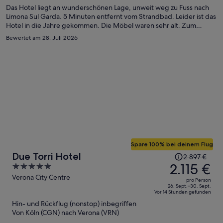
Person
Das Hotel liegt an wunderschönen Lage, unweit weg zu Fuss nach
Limona Sul Garda. 5 Minuten entfernt vom Strandbad. Leider ist das
Hotel in die Jahre gekommen. Die Möbel waren sehr alt. Zum
Schlafen hatte man nur eine dünne Decke. Badetücher müssten
Bewertet am 28. Juli 2026
auch mal mit Neuen ausgetauscht werden. Die sehren auch sehr alt
aus. Ansonsten hat mir das Hotel gefallen.
Spare 100% bei deinem Flug
Der
Due Torri Hotel
2.897 €
Preis
2.115 €
5
betrug
out
Verona City Centre
pro Person
2.897 €,
of
26. Sept.–30. Sept.
Vor 14 Stunden gefunden
jetzt
5
Hin- und Rückflug (nonstop) inbegriffen
beträgt
Von Köln (CGN) nach Verona (VRN)
er