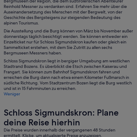
Bergmuseen der Region, die dem südtirolerischen Abenteurer
Reinhold Messner zu verdanken sind. Erfahren Sie mehr über die
Auseinandersetzung des Menschen mit der Bergwelt, von der
Geschichte des Bergsteigens zur steigenden Bedeutung des
alpinen Tourismus.
Die Ausstellung und die Burg können von März bis November außer
donnerstags täglich besichtigt werden. Sie können entweder ein
Einzelticket nur für Schloss Sigmundskron kaufen oder gleich ein
Sammelticket erstehen, mit dem Sie Zutritt zu allen sechs
Bergmuseen Messners haben.
Schloss Sigmundskron liegt in bergiger Umgebung am westlichen
Stadtrand Bozens. Es überblickt die Etsch zwischen Kaiserau und
Frangart. Sie können zum Bahnhof Sigmundskron fahren und
erreichen die Burg dann nach etwa einem Kilometer Fußmarsch in
südliche Richtung. Vom Stadtzentrum Bozen liegt die Burg westlich
und ist in 15 Fahrminuten zu erreichen.
Weniger
Schloss Sigmundskron: Plane
deine Reise hierhin
Die Preise wurden innerhalb der vergangenen 48 Stunden
ermittelt. Klicke, um aktualisierte Preise anzuzeigen.