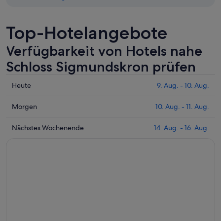
Top-Hotelangebote
Verfügbarkeit von Hotels nahe
Schloss Sigmundskron prüfen
Prüfe
Heute
9. Aug. - 10. Aug.
die
Preise
Prüfe
Morgen
10. Aug. - 11. Aug.
nahe
die
Schloss
Preise
Prüfe
Nächstes Wochenende
14. Aug. - 16. Aug.
Sigmundskron
nahe
die
für
Schloss
Preise
heute
Sigmundskron
nahe
Nacht,
für
Schloss
9.
morgen
Sigmundskron
Aug.
Nacht,
für
-
10.
nächstes
10.
Aug.
Wochenende,
Aug.
-