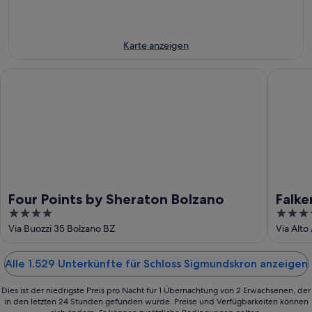
14.
11.
Aug.
Aug.
-
16.
Karte anzeigen
Aug.
Four Points by Sheraton Bolzano
Falkenst
Four Points by Sheraton Bolzano
Falke
4
5
Walt
out
out
Via Buozzi 35 Bolzano BZ
Via Alto
of
of
5
5
Alle 1.529 Unterkünfte für Schloss Sigmundskron anzeigen
Dies ist der niedrigste Preis pro Nacht für 1 Übernachtung von 2 Erwachsenen, der
in den letzten 24 Stunden gefunden wurde. Preise und Verfügbarkeiten können