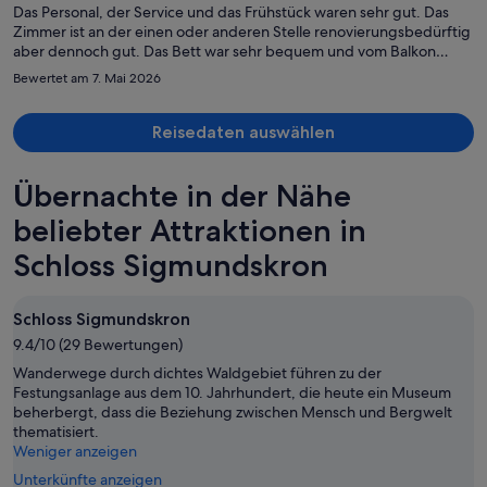
Person
Das Personal, der Service und das Frühstück waren sehr gut. Das
Zimmer ist an der einen oder anderen Stelle renovierungsbedürftig
aber dennoch gut. Das Bett war sehr bequem und vom Balkon
hatte man einen schönen Blick auf den See. Auch die Außenanlagen
Bewertet am 7. Mai 2026
und der Pool waren sehr gepflegt und schön.
Reisedaten auswählen
Übernachte in der Nähe
beliebter Attraktionen in
Schloss Sigmundskron
Schloss Sigmundskron
9.4/10 (29 Bewertungen)
Wanderwege durch dichtes Waldgebiet führen zu der
Festungsanlage aus dem 10. Jahrhundert, die heute ein Museum
beherbergt, dass die Beziehung zwischen Mensch und Bergwelt
thematisiert.
Weniger anzeigen
Unterkünfte anzeigen