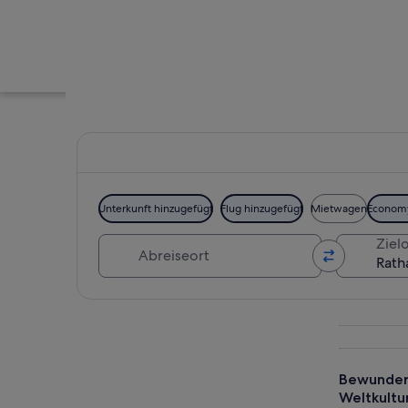
Unterkunft hinzugefügt
Flug hinzugefügt
Mietwagen
Econom
Abreiseort
Zielo
Ein großer Holztis
Karte erkunden
Bewundern
Weltkultu