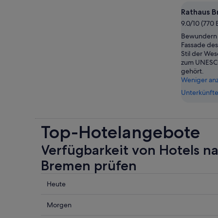
Rathaus 
9.0/10 (770
Bewundern 
Fassade des
Stil der We
zum UNESCO
gehört.
Weniger an
Unterkünfte
Top-Hotelangebote
Verfügbarkeit von Hotels n
Bremen prüfen
Prüfe
Heute
die
Preise
Prüfe
Morgen
nahe
die