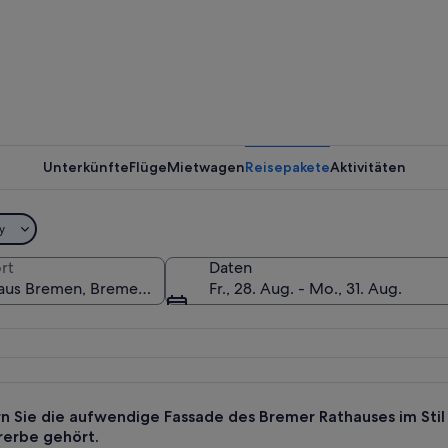
Ein prunk
Unterkünfte
Flüge
Mietwagen
Reisepakete
Aktivitäten
Ein histo
y
rt
Daten
Fr., 28. Aug. - Mo., 31. Aug.
ch, umgeben von Stühlen, in einem Raum mit strukturiertem Wandpapier un
 Sie die aufwendige Fassade des Bremer Rathauses im Sti
rerbe gehört.