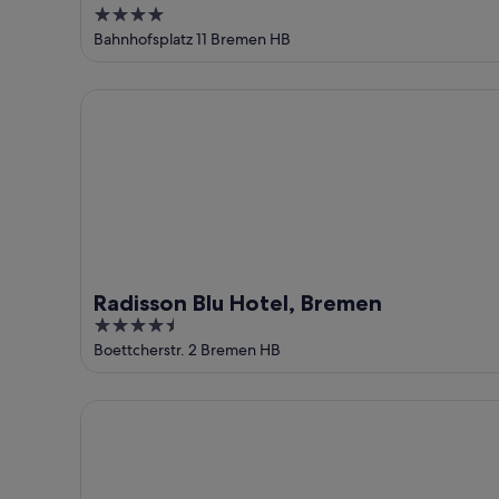
4
out
Bahnhofsplatz 11 Bremen HB
of
5
Radisson Blu Hotel, Bremen
Radisson Blu Hotel, Bremen
4.5
out
Boettcherstr. 2 Bremen HB
of
5
ATLANTIC Grand Hotel Bremen