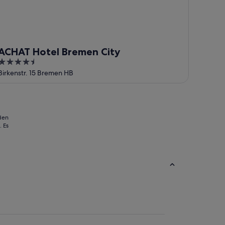
ACHAT Hotel Bremen City
4.5
out
Birkenstr. 15 Bremen HB
of
5
 den
 Es