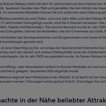
ge Bremer Rathaus steht seit dem 15.Jahrhundert auf dem historischen
tik. Spazieren Sie über den Platz und genießen Sie den Anblick der b
e. Im renovierten Ratskeller können Sie sich außerdem eine Stärkung g
Rathaus besteht aus zwei Teilen, und zwar dem Alten und dem Neuen Rat
17.Jahrhundert hinzugefügt wurde, wird Sie in Staunen versetzen. Die
liefs, Giebel und Balustraden. Das enorme Bauwerk wurde im Jahr 2004
hen Ecke gehen, können Sie feststellen, wie sich Ornamente aus Gotik, 
mlichkeiten des Senatspräsidenten und Bürgermeisters sind heute im N
d Ausstellungen genutzt wird.
an einer Besichtigung teil, um einige der faszinierenden Elemente des 
schau nach der oberen und unteren Rathaushalle sowie der Güldenkamme
Ledertapete, die im Jahr 1905 neu gestaltet wurde. Im Neuen Rathaus b
zum Mittag- oder Abendessen einfach im Bremer Ratskeller ein und verw
utschland gelagert, das bereits 1653 abgefüllt wurde.
athaus liegt auf dem Marktplatz in der Altstadt. Es ist leicht mit der 
ewundert werden. Führungen kosten jedoch Eintritt. Erkundigen Sie sich
achte in der Nähe beliebter Attra