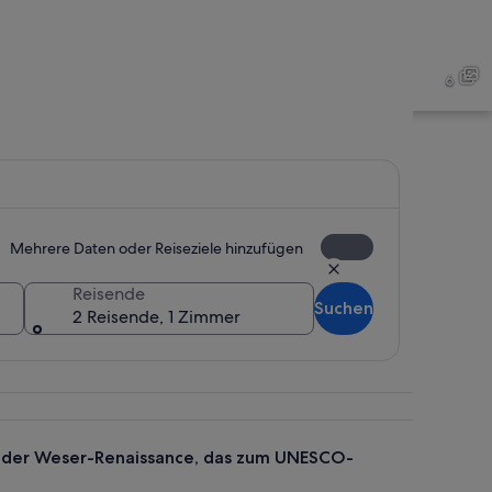
voller Raum mit Fresken, einem großen Fenster und einem Tisch mit Stühlen 
Verzierter Holzschnitzerei 
6
risches Steuerrad, ein großes gerahmtes Gemälde und ein imposanter Rund
Ein großer Saal mit Reihen a
Mehrere Daten oder Reiseziele hinzufügen
Reisende
Suchen
2 Reisende, 1 Zimmer
d einem Kamin.
l der Weser-Renaissance, das zum UNESCO-