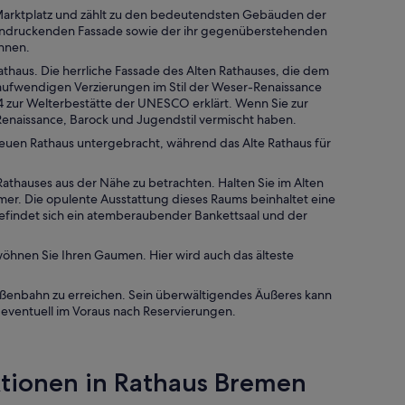
 Marktplatz und zählt zu den bedeutendsten Gebäuden der
eeindruckenden Fassade sowie der ihr gegenüberstehenden
önnen.
haus. Die herrliche Fassade des Alten Rathauses, die dem
 aufwendigen Verzierungen im Stil der Weser-Renaissance
 zur Welterbestätte der UNESCO erklärt. Wenn Sie zur
Renaissance, Barock und Jugendstil vermischt haben.
euen Rathaus untergebracht, während das Alte Rathaus für
Rathauses aus der Nähe zu betrachten. Halten Sie im Alten
r. Die opulente Ausstattung dieses Raums beinhaltet eine
efindet sich ein atemberaubender Bankettsaal und der
öhnen Sie Ihren Gaumen. Hier wird auch das älteste
Straßenbahn zu erreichen. Sein überwältigendes Äußeres kann
 eventuell im Voraus nach Reservierungen.
ktionen in Rathaus Bremen