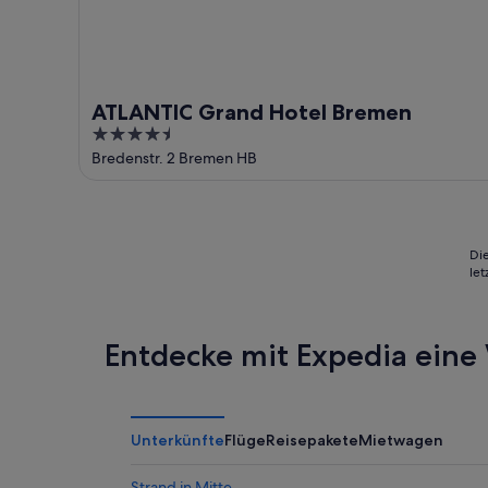
ATLANTIC Grand Hotel Bremen
4.5
out
Bredenstr. 2 Bremen HB
of
5
Die
le
Entdecke mit Expedia eine 
Unterkünfte
Flüge
Reisepakete
Mietwagen
Strand in Mitte