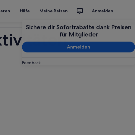
ieren
Hilfe
Meine Reisen
Anmelden
Deine Reise planen
Sichere dir Sofortrabatte dank Preisen
tivitäten
für Mitglieder
Anmelden
Feedback