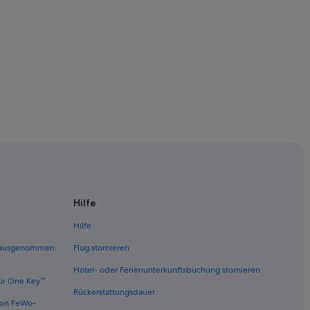
remen
n
Konzerthaus
Hilfe
Hilfe
nhof
emen
 (ausgenommen
Flug stornieren
Hotel- oder Ferienunterkunftsbuchung stornieren
ür One Key™
Rückerstattungsdauer
von FeWo-