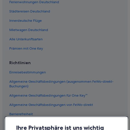
Ferienwohnungen Deutschland
Städtereisen Deutschland
Innerdeutsche Flüge
Mietwagen Deutschland
Alle Unterkunftsarten
Prämien mit One Key
Richtlinien
Einreisebestimmungen
Allgemeine Geschäftsbedingungen (ausgenommen FeWo-direkt-
Buchungen)
Allgemeine Geschäftsbedingungen für One Key™
Allgemeine Geschäftsbedingungen von FeWo-direkt
Barrierefreiheit
Datenschutz
Ihre Privatsphäre ist uns wichtig