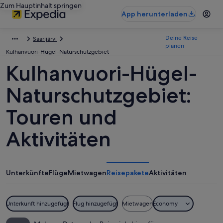
Zum Hauptinhalt springen
App herunterladen
Deine Reise
Saarijärvi
planen
Kulhanvuori-Hügel-Naturschutzgebiet
Kulhanvuori-Hügel-
Naturschutzgebiet:
Touren und
Aktivitäten
Unterkünfte
Flüge
Mietwagen
Reisepakete
Aktivitäten
Unterkunft hinzugefügt
Flug hinzugefügt
Mietwagen
Economy