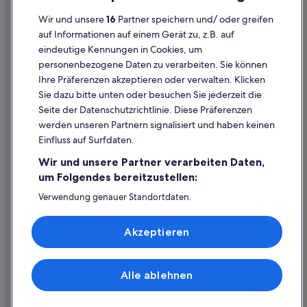
Cookies
Wir und unsere
16
Partner speichern und/ oder greifen
Rechtliche Hinweise/Kontakt
auf Informationen auf einem Gerät zu, z.B. auf
eindeutige Kennungen in Cookies, um
Inhaltsrichtlinien und Melden von Inhalten
personenbezogene Daten zu verarbeiten. Sie können
Ihre Präferenzen akzeptieren oder verwalten. Klicken
Hilfe
Sie dazu bitte unten oder besuchen Sie jederzeit die
Hilfe
Seite der Datenschutzrichtlinie. Diese Präferenzen
werden unseren Partnern signalisiert und haben keinen
Flug stornieren
Einfluss auf Surfdaten.
Hotel- oder Ferienunterkunftsbuchung stornieren
Wir und unsere Partner verarbeiten Daten,
Rückerstattungsdauer
um Folgendes bereitzustellen:
Expedia-Gutschein einlösen
Verwendung genauer Standortdaten.
Endgeräteeigenschaften zur Identifikation aktiv abfragen.
Internationale Reisedokumente
Speichern von oder Zugriff auf Informationen auf einem
Akzeptieren
Endgerät. Personalisierte Werbung und Inhalte, Messung
von Werbeleistung und der Performance von Inhalten,
Zielgruppenforschung sowie Entwicklung und
Verbesserung von Angeboten.
Alle ablehnen
© 2026 Expedia, Inc., ein Unternehmen der Expedia Group. Alle Rechte
Liste der Partner (Lieferanten)
vorbehalten. Expedia und das Expedia-Logo sind Handelsmarken oder
eingetragene Handelsmarken von Expedia, Inc.