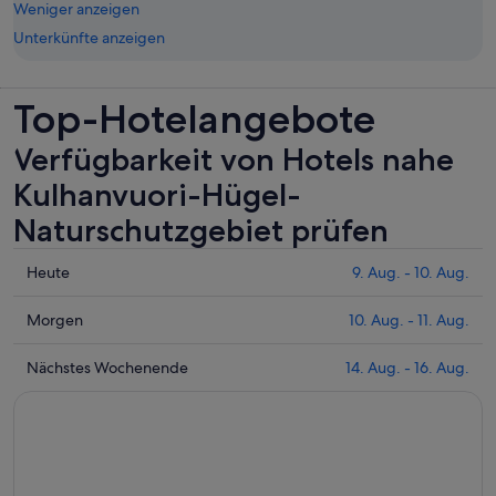
Weniger anzeigen
Unterkünfte anzeigen
Top-Hotelangebote
Verfügbarkeit von Hotels nahe
Kulhanvuori-Hügel-
Naturschutzgebiet prüfen
Prüfe
Heute
9. Aug. - 10. Aug.
die
Preise
Prüfe
Morgen
10. Aug. - 11. Aug.
nahe
die
Kulhanvuori-
Preise
Prüfe
Nächstes Wochenende
14. Aug. - 16. Aug.
Hügel-
nahe
die
Naturschutzgebiet
Kulhanvuori-
Preise
für
Hügel-
nahe
heute
Naturschutzgebiet
Kulhanvuori-
Nacht,
für
Hügel-