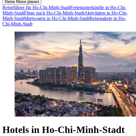
Deine Reise planen
Reiseführer für Ho-Chi-Minh-Stadt
Ferienunterkünfte in Ho-Chi-
Minh-Stadt
Flüge nach Ho-Chi-Minh-Stadt
Aktivitäten in Ho-Chi-
Minh-Stadt
Mietwagen in Ho-Chi-Minh-Stadt
Reisepakete in Ho-
Chi-Minh-Stadt
Hotels in Ho-Chi-Minh-Stadt