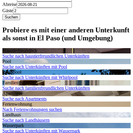
Abreise
Gäste
Suchen
Probiere es mit einer anderen Unterkunft
als sonst in El Paso (und Umgebung)
Haustier­freundlich
Suche nach haustierfreundlichen Unterkünften
Pool
Suche nach Unterkünften mit Pool
Whirlpool
Suche nach Unterkünften mit Whirlpool
Familien­freundlich
Suche nach familienfreundlichen Unterkünften
Apartment
Suche nach Apartments
Ferien­wohnung
Nach Ferienwohnungen suchen
Landhaus
Suche nach Landhäusern
Wasserpark
Suche nach Unterkünften mit Wasserpark