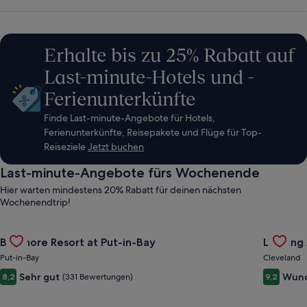
Aktivitäten
und
Erhalte bis zu 25% Rabatt auf
Last-minute-Hotels und -
Reisepaketen
Ferienunterkünfte
suchen
Finde Last-minute-Angebote für Hotels,
Ferienunterkünfte, Reisepakete und Flüge für Top-
Reiseziele
Jetzt buchen
Last-minute-Angebote fürs Wochenende
Hier warten mindestens 20% Rabatt für deinen nächsten
Wochenendtrip!
Gallery
Angebot für Bayshore Resort at Put-in-Bay ansehen
Gallery
Angebot 
Bayshore Resort at Put-in-Bay
Landing
Carousel
Carous
Put-in-Bay
Cleveland
Sehr gut
Wund
8,2
(331 Bewertungen)
9,2