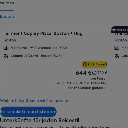
wurden.
Boston
Bildergalerie
Durch Klicken erhältst du weitere Informationen zu Fairmont 
Bilder
Durch Kl
VIP Acces
Fairmont Copley Plaza, Boston + Flug
The Co
für
für
Boston
Boston
Fairmont
The
4.5 Sterne - 9/10 Wunderbar (1.302)
4 S
Copley
Colon
Plaza,
Hotel
Columbus (CMH) - Boston (BOS)
Col
Boston
Back
Boston
95 € Rabatt
Bay
Der
644 €
Der
739 €
Preis
alte
pro Person
beträgt
Preis
Do., 1. Okt.–Sa., 3. Okt. (2 Nächte)
644 €.
Vor 19 Stunden gefunden
war
739 €,
siehe
Weitere Infos: Sparen mit Reisepaketen
weitere
Informationen
Reisepakete durchstöbern
zum
Standardpreis.
Unterkünfte für jeden Reisestil
Durchschnittspreise basierend auf dem aktuellen Kalendermonat