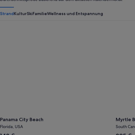
Strand
Kultur
Ski
Familie
Wellness und Entspannung
Panama City Beach
Myrtle B
Panama City Beach
Myrtle 
Florida, USA
South Car
Der
Der