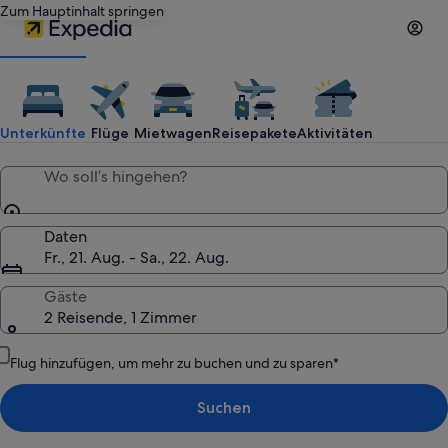
Zum Hauptinhalt springen
Reisen
mit
Unterkünfte
Flüge
Mietwagen
Reisepakete
Aktivitäten
Expedia:
Wo soll’s hingehen?
Hotels,
Daten
Fr., 21. Aug. - Sa., 22. Aug.
günstige
Gäste
2 Reisende, 1 Zimmer
Flüge,
Flug hinzufügen, um mehr zu buchen und zu sparen*
Mietwagen,
Suchen