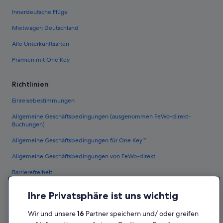
Innerdeutsche Flüge
Mietwagen Deutschland
Alle Unterkunftsarten
Prämien mit One Key
Richtlinien
Einreisebestimmungen
Allgemeine Geschäftsbedingungen (ausgenommen FeWo-direkt-
Buchungen)
Allgemeine Geschäftsbedingungen für One Key™
Allgemeine Geschäftsbedingungen von FeWo-direkt
Barrierefreiheit
Datenschutz
Ihre Privatsphäre ist uns wichtig
Cookies
Wir und unsere
16
Partner speichern und/ oder greifen
Rechtliche Hinweise/Kontakt