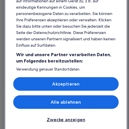
auf Informationen auf einem Gerät zu, z.B. auf
eindeutige Kennungen in Cookies, um
Inhaltsrichtlinien und Melden von Inhalten
personenbezogene Daten zu verarbeiten. Sie können
Ihre Präferenzen akzeptieren oder verwalten. Klicken
Hilfe
Sie dazu bitte unten oder besuchen Sie jederzeit die
Hilfe
Seite der Datenschutzrichtlinie. Diese Präferenzen
werden unseren Partnern signalisiert und haben keinen
Flug stornieren
Einfluss auf Surfdaten.
Hotel- oder Ferienunterkunftsbuchung stornieren
Wir und unsere Partner verarbeiten Daten,
Rückerstattungsdauer
um Folgendes bereitzustellen:
Expedia-Gutschein einlösen
Verwendung genauer Standortdaten.
Endgeräteeigenschaften zur Identifikation aktiv abfragen.
Internationale Reisedokumente
Speichern von oder Zugriff auf Informationen auf einem
Akzeptieren
Endgerät. Personalisierte Werbung und Inhalte, Messung
von Werbeleistung und der Performance von Inhalten,
Zielgruppenforschung sowie Entwicklung und
Verbesserung von Angeboten.
Alle ablehnen
© 2026 Expedia, Inc., ein Unternehmen der Expedia Group. Alle Rechte
Liste der Partner (Lieferanten)
vorbehalten. Expedia und das Expedia-Logo sind Handelsmarken oder
eingetragene Handelsmarken von Expedia, Inc.
Zwecke anzeigen