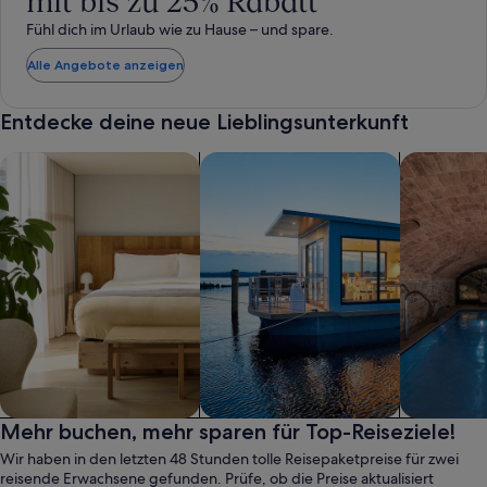
mit bis zu 25% Rabatt
Fühl dich im Urlaub wie zu Hause – und spare.
Alle Angebote anzeigen
Entdecke deine neue Lieblingsunterkunft
Suche nach Aparthotels
Suche nach Hausbooten
Suche nach
Aparthotel
Mehr buchen, mehr sparen für Top-Reiseziele!
Hausboot
Wellness
Wir haben in den letzten 48 Stunden tolle Reisepaketpreise für zwei
reisende Erwachsene gefunden. Prüfe, ob die Preise aktualisiert