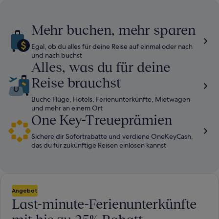
Informationen
I
zum
z
Standardpreis.
S
Mehr buchen, mehr sparen
Egal, ob du alles für deine Reise auf einmal oder nach
und nach buchst
Alles, was du für deine
Reise brauchst
Buche Flüge, Hotels, Ferienunterkünfte, Mietwagen
und mehr an einem Ort
One Key-Treueprämien
Sichere dir Sofortrabatte und verdiene OneKeyCash,
das du für zukünftige Reisen einlösen kannst
Angebot
Last-minute-Ferienunterkünfte