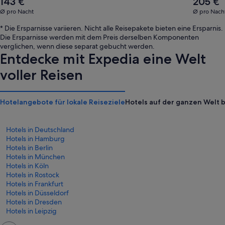
143 €
205 €
Durchschnittspreis
Durchschni
Ø pro Nacht
Ø pro Nach
pro
pro
Nacht
Nacht
* Die Ersparnisse variieren. Nicht alle Reisepakete bieten eine Ersparnis.
beträgt
beträgt
Die Ersparnisse werden mit dem Preis derselben Komponenten
143 €
205 €
verglichen, wenn diese separat gebucht werden.
Entdecke mit Expedia eine Welt
voller Reisen
Hotelangebote für lokale Reiseziele
Hotels auf der ganzen Welt 
Hotels in Deutschland
Hotels in Hamburg
Hotels in Berlin
Hotels in München
Hotels in Köln
Hotels in Rostock
Hotels in Frankfurt
Hotels in Düsseldorf
Hotels in Dresden
Hotels in Leipzig